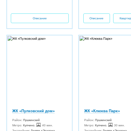
Описание
Описание
Кварти
ЖК «Пулковский дом»
ЖК «Клюква Парк»
Район:
Пушкинский
Район:
Пушкинский
Метро:
Купчино
,
40 мин.
Метро:
Купчино
,
30 мин.
Застройщик:
Группа «Эталон»
Застройщик:
Группа «Эталон»