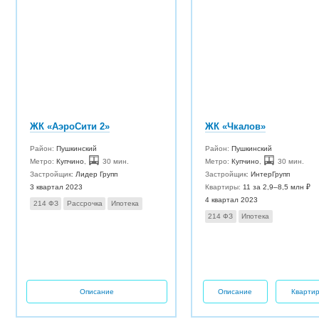
ЖК «АэроСити 2»
ЖК «Чкалов»
Район:
Пушкинский
Район:
Пушкинский
Метро:
Купчино
,
30 мин.
Метро:
Купчино
,
30 мин.
Застройщик:
Лидер Групп
Застройщик:
ИнтерГрупп
3 квартал 2023
Квартиры:
11 за 2,9–8,5 млн ₽
4 квартал 2023
214 ФЗ
Рассрочка
Ипотека
214 ФЗ
Ипотека
Описание
Описание
Кварти