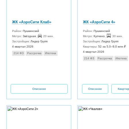
ЖК «АэроСити Клаб»
ЖК «АэроСити 4»
Район:
Пушкинский
Район:
Пушкинский
Метро:
Звёздная
,
20 мин.
Метро:
Купчино
,
30 мин.
Застройщик:
Лидер Групп
Застройщик:
Лидер Групп
4 квартал 2026
Квартиры:
52 за 5,0–9,0 млн ₽
4 квартал 2026
214 ФЗ
Рассрочка
Ипотека
214 ФЗ
Рассрочка
Ипотека
Описание
Описание
Кварти