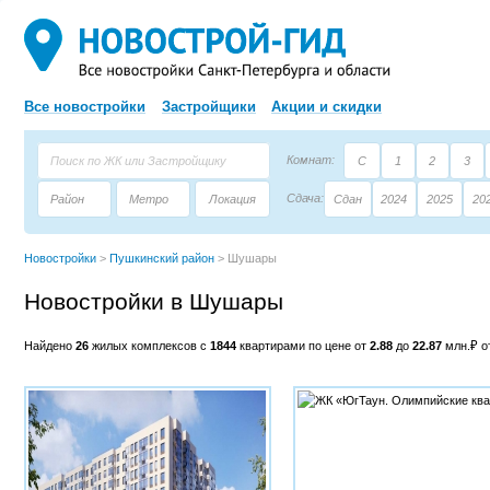
Все новостройки
Застройщики
Акции и скидки
Комнат:
С
1
2
3
Сдача:
Район
Метро
Локация
Сдан
2024
2025
20
Площадь:
Застройщик
Тип дома
Новостройки
>
Пушкинский район
>
Шушары
Новостройки в Шушары
Найдено
26
жилых комплексов с
1844
квартирами по цене от
2.88
до
22.87
млн.₽ 