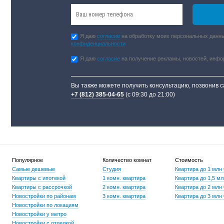
Я даю
согласие
на обработку моих персональных данны
конфиденциальности
Я даю
согласие
на получение рекламы, новостей, инф
Вы также можете получить консультацию, позвонив 
+7 (812) 385-04-65
(с 09:30 до 21:00)
Популярное
Количество комнат
Стоимость
Самые дешевые
Студия
Квартира до 1 млн
Квартиры с ипотекой
1 комн. квартира
Квартира до 1,5 мл
Квартиры с рассрочкой
2 комн. квартира
Квартира до 2 млн
Новостройки по районам
3 комн. квартира
Квартира до 3 млн
Новостройки по локациям
Новостройки у метро
Новостройки с отделкой