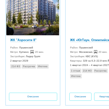
ЖК "Аэросити 8"
Район:
Пушкинский
Район:
Пушкинский
Метро:
Купчино
,
20 мин.
Метро:
Московская
,
20 мин.
Застройщик:
Лидер Групп
Застройщик:
КВС (KVS)
2 квартал 2029
Квартиры:
329 за 6,3–22,9 млн 
1 квартал 2024 – 4 квартал 2027
214 ФЗ
Рассрочка
Ипотека
1 отзыв
214 ФЗ
Рассрочка
Ипотека
Описание
Описание
Кварти