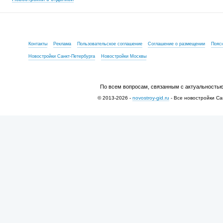
Контакты
Реклама
Пользовательское соглашение
Соглашение о размещении
Пояс
Новостройки Санкт-Петербурга
Новостройки Москвы
По всем вопросам, связанным с актуальностью
© 2013-2026 -
novostroy-gid.ru
- Все новостройки Са