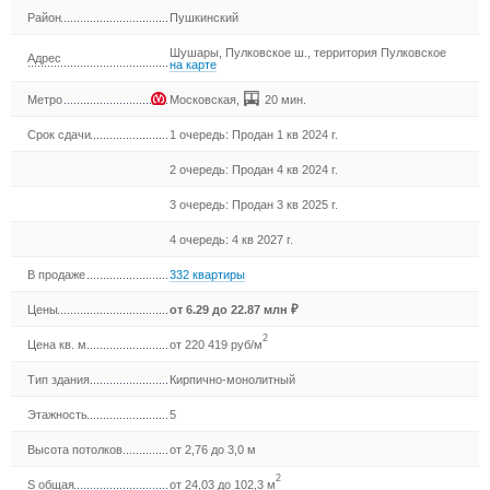
Район
Пушкинский
Шушары, Пулковское ш., территория Пулковское
Адрес
на карте
Метро
Московская
,
20 мин.
Срок сдачи
1 очередь: Продан 1 кв 2024 г.
2 очередь: Продан 4 кв 2024 г.
3 очередь: Продан 3 кв 2025 г.
4 очередь: 4 кв 2027 г.
В продаже
332 квартиры
Цены
от
6.29
до 22.87 млн ₽
2
Цена кв. м
от 220 419 руб/м
Тип здания
Кирпично-монолитный
Этажность
5
Высота потолков
от 2,76 до 3,0 м
2
S общая
от 24,03 до 102,3 м