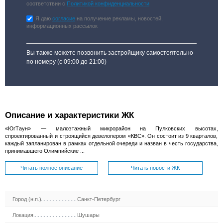
соответствии с
Политикой конфиденциальности
Я даю
согласие
на получение рекламы, новостей,
информационных рассылок
Вы также можете позвонить застройщику самостоятельно
по номеру
(с 09:00 до 21:00)
Описание и характеристики ЖК
«ЮгТаун» — малоэтажный микрорайон на Пулковских высотах,
спроектированный и строящийся девелопером «КВС». Он состоит из 9 кварталов,
каждый запланирован в рамках отдельной очереди и назван в честь государства,
принимавшего Олимпийские ...
Читать полное описание
Читать новости ЖК
Город (н.п.)
Санкт-Петербург
Локация
Шушары