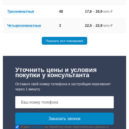
Трехкомнатные
48
17,6
–
20,9
млн ₽
Четырехкомнатные
3
22,5
–
22,9
млн ₽
Показать все планировки
Уточнить цены и условия
покупки у консультанта
Оставьте свой номер телефона и застройщик перезвонит
через 1 минуту
Я даю
согласие
на обработку моих персональных данных в