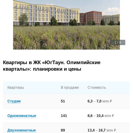
1 / 9
Квартиры в ЖК «ЮгТаун. Олимпийские
кварталы»: планировки и цены
Квартиры
В продаже
Стоимость
Студии
51
6,3
–
7,0
млн ₽
Однокомнатные
141
8,6
–
10,4
млн ₽
Двухкомнатные
89
13,4
–
16,7
млн ₽