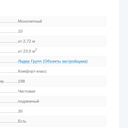
Монолитный
10
от 2,72 м
2
от 23,0 м
Лидер Групп
(
Объекты застройщика
)
Комфорт-класс
ир
198
Чистовая
подземный
30
Есть