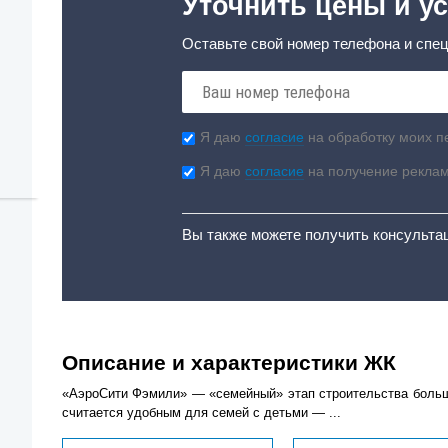
Уточнить цены и ус
Оставьте свой номер телефона и спец
Я даю
согласие
на обработку моих п
Я даю
согласие
на получение рекла
Вы также можете получить консульта
Описание и характеристики ЖК
«АэроСити Фэмили» — «семейный» этап строительства большо
считается удобным для семей с детьми — ...