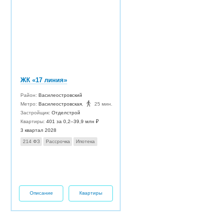
ЖК «17 линия»
Район:
Василеостровский
Метро:
Василеостровская
,
25 мин.
Застройщик:
Отделстрой
Квартиры:
401 за 0,2–39,9 млн ₽
3 квартал 2028
214 ФЗ
Рассрочка
Ипотека
Описание
Квартиры