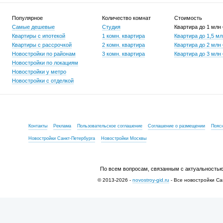
Популярное
Количество комнат
Стоимость
Самые дешевые
Студия
Квартира до 1 млн
Квартиры с ипотекой
1 комн. квартира
Квартира до 1,5 мл
Квартиры с рассрочкой
2 комн. квартира
Квартира до 2 млн
Новостройки по районам
3 комн. квартира
Квартира до 3 млн
Новостройки по локациям
Новостройки у метро
Новостройки с отделкой
Контакты
Реклама
Пользовательское соглашение
Соглашение о размещении
Пояс
Новостройки Санкт-Петербурга
Новостройки Москвы
По всем вопросам, связанным с актуальностью
© 2013-2026 -
novostroy-gid.ru
- Все новостройки Са