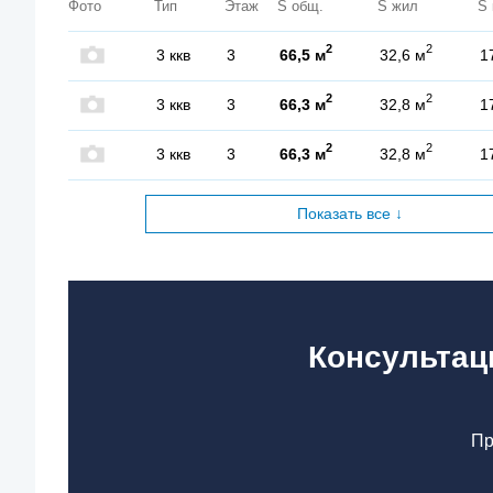
Фото
Тип
Этаж
S общ.
S жил
S 
2
2
3 ккв
3
66,5 м
32,6 м
1
2
2
3 ккв
3
66,3 м
32,8 м
1
2
2
3 ккв
3
66,3 м
32,8 м
1
Показать все ↓
Консультац
Пр