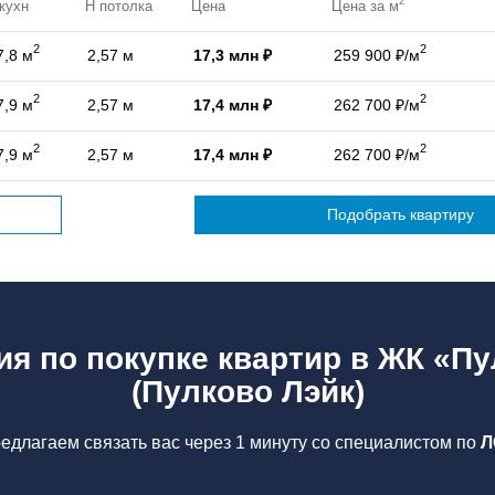
2
кухн
H потолка
Цена
Цена за м
2
2
7,8 м
2,57 м
17,3 млн ₽
259 900 ₽/м
2
2
7,9 м
2,57 м
17,4 млн ₽
262 700 ₽/м
2
2
7,9 м
2,57 м
17,4 млн ₽
262 700 ₽/м
Подобрать квартиру
ия по покупке квартир в ЖК «Пу
(Пулково Лэйк)
едлагаем связать вас через 1 минуту со специалистом по
Л