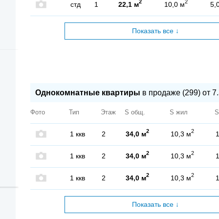
2
2
стд
1
22,1 м
10,0 м
5,
Показать все ↓
Однокомнатные квартиры
в продаже (299) от 7.
Фото
Тип
Этаж
S общ.
S жил
S
2
2
1 ккв
2
34,0 м
10,3 м
1
2
2
1 ккв
2
34,0 м
10,3 м
1
2
2
1 ккв
2
34,0 м
10,3 м
1
Показать все ↓