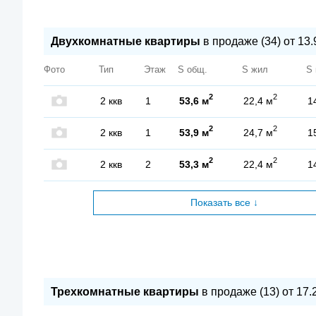
Двухкомнатные квартиры
в продаже (34) от 13.
Фото
Тип
Этаж
S общ.
S жил
S 
2
2
2 ккв
1
53,6 м
22,4 м
1
2
2
2 ккв
1
53,9 м
24,7 м
1
2
2
2 ккв
2
53,3 м
22,4 м
1
Показать все ↓
Трехкомнатные квартиры
в продаже (13) от 17.