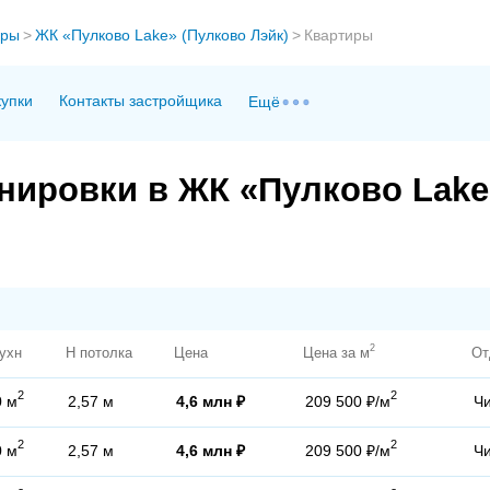
ры
>
ЖК «Пулково Lake» (Пулково Лэйк)
>
Квартиры
купки
Контакты застройщика
Ещё
нировки в ЖК «Пулково Lake
2
ухн
H потолка
Цена
Цена за м
От
2
2
0 м
2,57 м
4,6 млн ₽
209 500 ₽/м
Ч
2
2
0 м
2,57 м
4,6 млн ₽
209 500 ₽/м
Ч