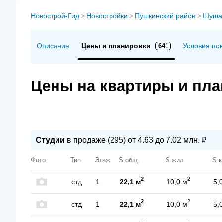
Новострой-Гид
>
Новостройки
>
Пушкинский район
>
Шуша
Описание
Цены и планировки
Условия по
641
Цены на квартиры и пла
Студии
в продаже (295) от 4.63 до 7.02 млн. ₽
Фото
Тип
Этаж
S общ.
S жил
S к
2
2
стд
1
22,1 м
10,0 м
5,
2
2
стд
1
22,1 м
10,0 м
5,