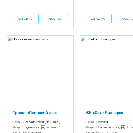
Описание
Квартиры
Описание
Кварти
Проект «Янинский лес»
ЖК «Сэтл Ривьера»
Район:
Всеволожский (Лен. обл.)
Район:
Невский
Метро:
Ладожская
,
20 мин.
Метро:
Новочеркасская
,
15 м
Застройщик:
«ПИК»
Застройщик:
Сэтл Груп