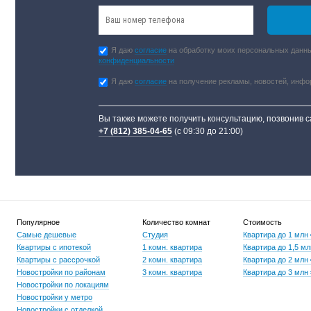
Я даю
согласие
на обработку моих персональных данны
конфиденциальности
Я даю
согласие
на получение рекламы, новостей, инф
Вы также можете получить консультацию, позвонив 
+7 (812) 385-04-65
(с 09:30 до 21:00)
Популярное
Количество комнат
Стоимость
Самые дешевые
Студия
Квартира до 1 млн
Квартиры с ипотекой
1 комн. квартира
Квартира до 1,5 мл
Квартиры с рассрочкой
2 комн. квартира
Квартира до 2 млн
Новостройки по районам
3 комн. квартира
Квартира до 3 млн
Новостройки по локациям
Новостройки у метро
Новостройки с отделкой