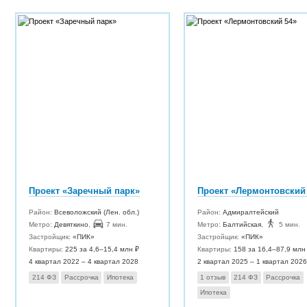
Проект «Заречный парк»
Проект «Лермонтовский
Район:
Всеволожский (Лен. обл.)
Район:
Адмиралтейский
Метро:
Девяткино
,
7 мин.
Метро:
Балтийская
,
5 мин.
Застройщик:
«ПИК»
Застройщик:
«ПИК»
Квартиры:
225 за 4,6–15,4 млн ₽
Квартиры:
158 за 16,4–87,9 млн
4 квартал 2022 – 4 квартал 2028
2 квартал 2025 – 1 квартал 2026
214 ФЗ
Рассрочка
Ипотека
1 отзыв
214 ФЗ
Рассрочка
Ипотека