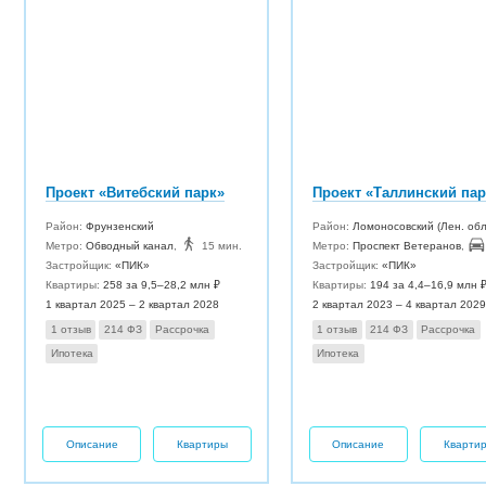
Проект «Витебский парк»
Проект «Таллинский пар
Район:
Фрунзенский
Район:
Ломоносовский (Лен. обл
Метро:
Обводный канал
,
15 мин.
Метро:
Проспект Ветеранов
,
Застройщик:
«ПИК»
Застройщик:
«ПИК»
Квартиры:
258 за 9,5–28,2 млн ₽
Квартиры:
194 за 4,4–16,9 млн 
1 квартал 2025 – 2 квартал 2028
2 квартал 2023 – 4 квартал 2029
1 отзыв
214 ФЗ
Рассрочка
1 отзыв
214 ФЗ
Рассрочка
Ипотека
Ипотека
Описание
Квартиры
Описание
Кварти