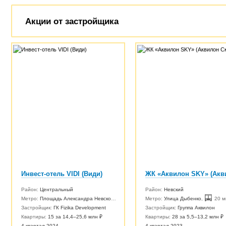
Акции от застройщика
Инвест-отель VIDI (Види)
Район:
Центральный
Район:
Невский
Метро:
Площадь Александра Невского
,
10 мин.
Метро:
Улица Дыбенко
,
20 м
Застройщик:
ГК Fizika Development
Застройщик:
Группа Аквилон
Квартиры:
15 за 14,4–25,6 млн ₽
Квартиры:
28 за 5,5–13,2 млн ₽
4 квартал 2024
4 квартал 2023