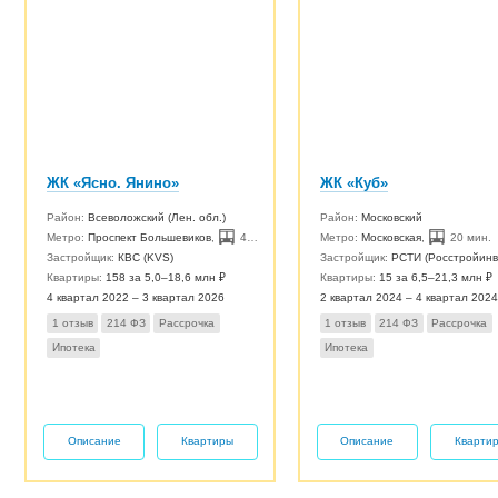
ЖК «Ясно. Янино»
ЖК «Куб»
Район:
Всеволожский (Лен. обл.)
Район:
Московский
Метро:
Проспект Большевиков
,
40 мин.
Метро:
Московская
,
20 мин.
Застройщик:
КВС (KVS)
Застройщик:
РСТИ (Росстройинв
Квартиры:
158 за 5,0–18,6 млн ₽
Квартиры:
15 за 6,5–21,3 млн ₽
4 квартал 2022 – 3 квартал 2026
2 квартал 2024 – 4 квартал 2024
1 отзыв
214 ФЗ
Рассрочка
1 отзыв
214 ФЗ
Рассрочка
Ипотека
Ипотека
Описание
Квартиры
Описание
Кварти