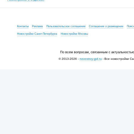
Контакты
Реклама
Пользовательское соглашение
Соглашение о размещении
Пояс
Новостройки Санкт-Петербурга
Новостройки Москвы
По всем вопросам, связанным с актуальностью
© 2013-2026 -
novostroy-gid.ru
- Все новостройки Са