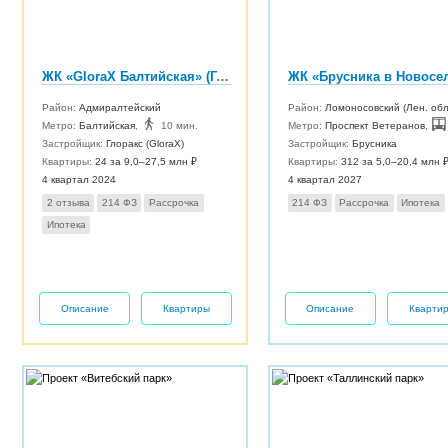
ЖК «GloraX Балтийская» (Глоракс Балтийская)
ЖК «Брусника в Новосе
Район:
Адмиралтейский
Район:
Ломоносовский (Лен. обл
Метро:
Балтийская
,
10 мин.
Метро:
Проспект Ветеранов
,
Застройщик:
Глоракс (GloraX)
Застройщик:
Брусника
Квартиры:
24 за 9,0–27,5 млн ₽
Квартиры:
312 за 5,0–20,4 млн 
4 квартал 2024
4 квартал 2027
2 отзыва
214 ФЗ
Рассрочка
214 ФЗ
Рассрочка
Ипотека
Ипотека
Описание
Квартиры
Описание
Кварти