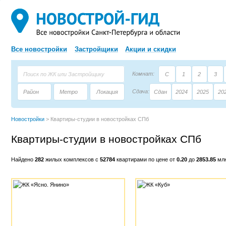
Все новостройки
Застройщики
Акции и скидки
Комнат:
С
1
2
3
Сдача:
Район
Метро
Локация
Сдан
2024
2025
20
Площадь:
Застройщик
Тип дома
Новостройки
>
Квартиры-студии в новостройках СПб
Квартиры-студии в новостройках СПб
Найдено
282
жилых комплексов с
52784
квартирами по цене от
0.20
до
2853.85
млн