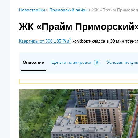
Новостройки
>
Приморский район
>
ЖК «Прайм Приморски
ЖК «Прайм Приморский»
2
Квартиры от 300 135 ₽/м
комфорт-класса в 30 мин транс
Описание
Цены и планировки
Условия покуп
9