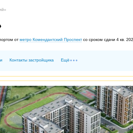
й»‎
‎
портом от
метро Комендантский Проспект
со сроком сдачи 4 кв. 202
ки
Контакты застройщика
Ещё