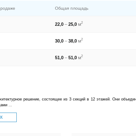
продаже
Общая площадь
2
22,0
–
25,0
м
2
30,0
–
38,0
м
2
51,0
–
51,0
м
итектурное решение, состоящее из 3 секций в 12 этажей. Они объеди
ами ...
ЖК