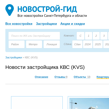
Все новостройки
Застройщики
Акции и скидки
Комнат:
С
1
2
3
Сдача:
Район
Метро
Локация
Сдан
2024
2025
20
Площадь:
Застройщик
Тип дома
Застройщики
>
КВС (KVS)
Новости застройщика КВС (KVS)
Описание
Отзывы
0
Объекты
13
Квартир