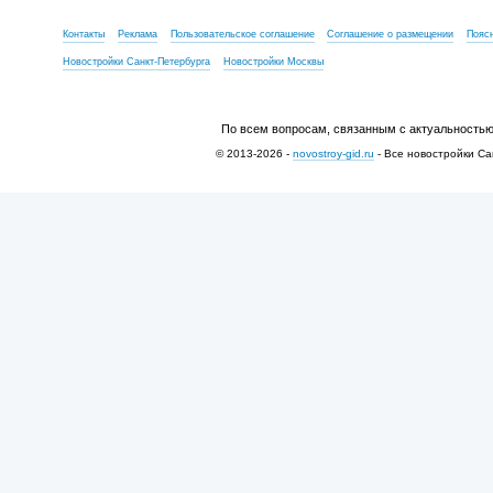
Контакты
Реклама
Пользовательское соглашение
Соглашение о размещении
Пояс
Новостройки Санкт-Петербурга
Новостройки Москвы
По всем вопросам, связанным с актуальностью
© 2013-2026 -
novostroy-gid.ru
- Все новостройки Са