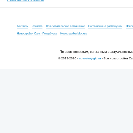
Контакты
Реклама
Пользовательское соглашение
Соглашение о размещении
Пояс
Новостройки Санкт-Петербурга
Новостройки Москвы
По всем вопросам, связанным с актуальностью
© 2013-2026 -
novostroy-gid.ru
- Все новостройки Са