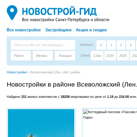
Все новостройки
Застройщики
Акции и скидки
Комнат:
С
1
2
3
Сдача:
Район
Метро
Локация
Сдан
2024
2025
20
Площадь:
Застройщик
Тип дома
Новостройки
>
Всеволожский (Лен. обл.) район
Новостройки в районе Всеволожский (Лен.
Найдено
151
жилых комплексов с
18258
квартирами по цене от
1.19
до
216.00
млн.