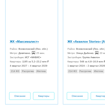
ЖК «Максималист»
Район:
Всеволожский (Лен. обл.)
Район:
Всеволожский (Лен. обл.
Метро:
Девяткино
,
25 мин.
Метро:
Улица Дыбенко
,
20 м
Застройщик:
ИСГ «МАВИС»
Застройщик:
Группа Аквилон
Квартиры:
1195 за 5,2–23,2 млн ₽
Квартиры:
548 за 4,8–16,9 млн 
4 квартал 2027 – 4 квартал 2029
1 квартал 2024 – 2 квартал 2026
214 ФЗ
Рассрочка
Ипотека
214 ФЗ
Рассрочка
Ипотека
Описание
Квартиры
Описание
Кварти