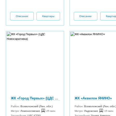
Описание
Квартиры
Описание
Кварти
ЖК «Город Первых» (ЦДС Новосаратовка)
ЖК «Аквилон ЯНИНО»
Район:
Всеволожский (Лен. обл.)
Район:
Всеволожский (Лен. обл.
Метро:
Ломоносовская
,
25 мин.
Метро:
Ладожская
,
15 мин.
Застройщик:
ЦДС (CDS)
Застройщик:
Группа Аквилон