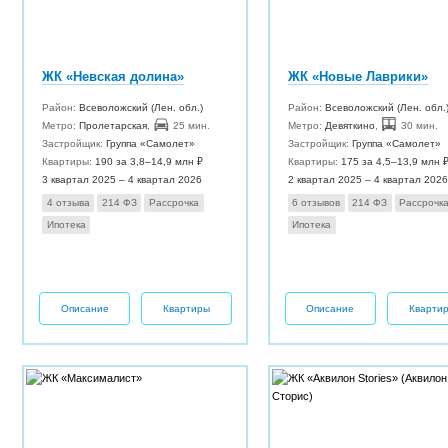
ЖК «Невская долина»
ЖК «Новые Лаврики»
Район:
Всеволожский (Лен. обл.)
Район:
Всеволожский (Лен. обл.
Метро:
Пролетарская
,
25 мин.
Метро:
Девяткино
,
30 мин.
Застройщик:
Группа «Самолет»
Застройщик:
Группа «Самолет»
Квартиры:
190 за 3,8–14,9 млн ₽
Квартиры:
175 за 4,5–13,9 млн 
3 квартал 2025 – 4 квартал 2026
2 квартал 2025 – 4 квартал 2026
4 отзыва
214 ФЗ
Рассрочка
6 отзывов
214 ФЗ
Рассрочк
Ипотека
Ипотека
Описание
Квартиры
Описание
Кварти