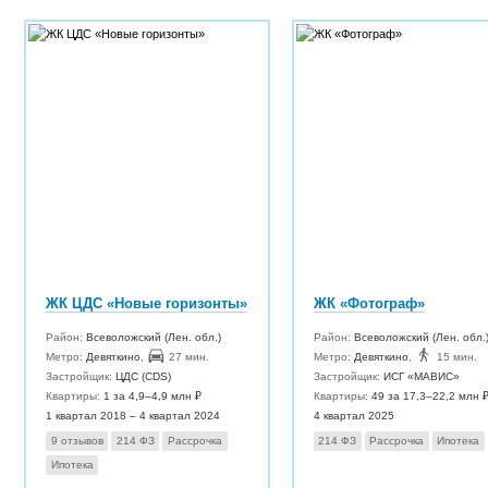
ЖК ЦДС «Новые горизонты»
ЖК «Фотограф»
Район:
Всеволожский (Лен. обл.)
Район:
Всеволожский (Лен. обл.
Метро:
Девяткино
,
27 мин.
Метро:
Девяткино
,
15 мин.
Застройщик:
ЦДС (CDS)
Застройщик:
ИСГ «МАВИС»
Квартиры:
1 за 4,9–4,9 млн ₽
Квартиры:
49 за 17,3–22,2 млн 
1 квартал 2018 – 4 квартал 2024
4 квартал 2025
9 отзывов
214 ФЗ
Рассрочка
214 ФЗ
Рассрочка
Ипотека
Ипотека