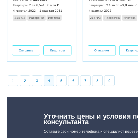
Квартиры:
2 за 8,5–10,0 млн ₽
Квартиры:
714 за 3,5–9,8 млн ₽
4 квартал 2022 – 1 квартал 2031
4 квартал 2026
214 ФЗ
Рассрочка
Ипотека
214 ФЗ
Рассрочка
Ипотека
Описание
Квартиры
Описание
Кварти
1
2
3
4
5
6
7
8
9
Уточнить цены и условия п
консультанта
Оставьте свой номер телефона и специалист перезв