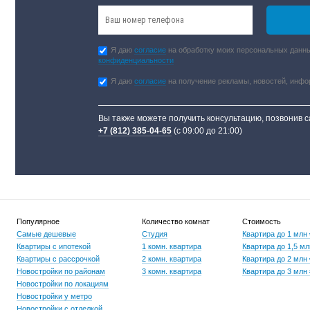
Я даю
согласие
на обработку моих персональных данны
конфиденциальности
Я даю
согласие
на получение рекламы, новостей, инф
Вы также можете получить консультацию, позвонив 
+7 (812) 385-04-65
(с 09:00 до 21:00)
Популярное
Количество комнат
Стоимость
Самые дешевые
Студия
Квартира до 1 млн
Квартиры с ипотекой
1 комн. квартира
Квартира до 1,5 мл
Квартиры с рассрочкой
2 комн. квартира
Квартира до 2 млн
Новостройки по районам
3 комн. квартира
Квартира до 3 млн
Новостройки по локациям
Новостройки у метро
Новостройки с отделкой