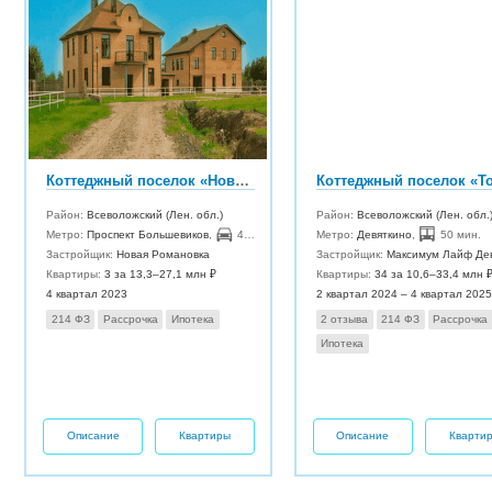
Коттеджный поселок «Новая Романовка»
Район:
Всеволожский (Лен. обл.)
Район:
Всеволожский (Лен. обл.
Метро:
Проспект Большевиков
,
40 мин.
Метро:
Девяткино
,
50 мин.
Застройщик:
Новая Романовка
Застройщик:
Максимум Лайф Девелоп
Квартиры:
3 за 13,3–27,1 млн ₽
Квартиры:
34 за 10,6–33,4 млн 
4 квартал 2023
2 квартал 2024 – 4 квартал 2025
214 ФЗ
Рассрочка
Ипотека
2 отзыва
214 ФЗ
Рассрочка
Ипотека
Описание
Квартиры
Описание
Кварти