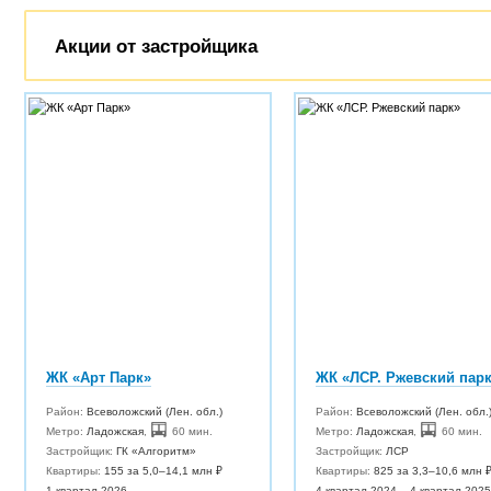
Акции от застройщика
ЖК «Арт Парк»
ЖК «ЛСР. Ржевский пар
Район:
Всеволожский (Лен. обл.)
Район:
Всеволожский (Лен. обл.
Метро:
Ладожская
,
60 мин.
Метро:
Ладожская
,
60 мин.
Застройщик:
ГК «Алгоритм»
Застройщик:
ЛСР
Квартиры:
155 за 5,0–14,1 млн ₽
Квартиры:
825 за 3,3–10,6 млн 
1 квартал 2026
4 квартал 2024 – 4 квартал 2025