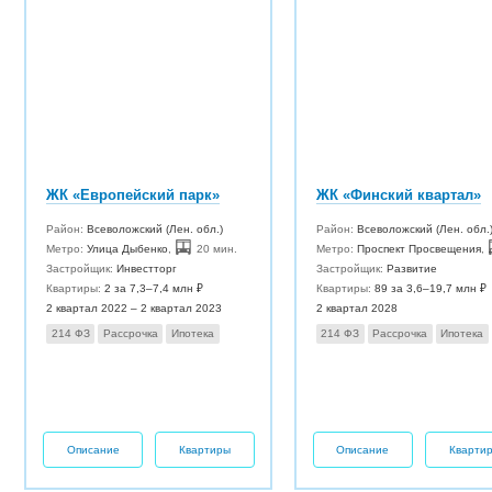
ЖК «Европейский парк»
ЖК «Финский квартал»
Район:
Всеволожский (Лен. обл.)
Район:
Всеволожский (Лен. обл.
Метро:
Улица Дыбенко
,
20 мин.
Метро:
Проспект Просвещения
,
Застройщик:
Инвестторг
Застройщик:
Развитие
Квартиры:
2 за 7,3–7,4 млн ₽
Квартиры:
89 за 3,6–19,7 млн ₽
2 квартал 2022 – 2 квартал 2023
2 квартал 2028
214 ФЗ
Рассрочка
Ипотека
214 ФЗ
Рассрочка
Ипотека
Описание
Квартиры
Описание
Кварти