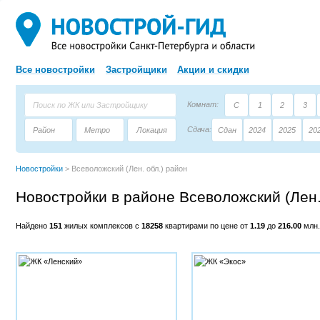
Все новостройки
Застройщики
Акции и скидки
Комнат:
С
1
2
3
Сдача:
Район
Метро
Локация
Сдан
2024
2025
20
Площадь:
Застройщик
Тип дома
Новостройки
>
Всеволожский (Лен. обл.) район
Новостройки в районе Всеволожский (Лен.
Найдено
151
жилых комплексов с
18258
квартирами по цене от
1.19
до
216.00
млн.