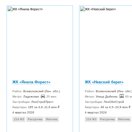
ЖК «Янила Форест»
ЖК «Невский берег»
Район:
Всеволожский (Лен. обл.)
Район:
Всеволожский (Лен. обл.
Метро:
Ладожская
,
20 мин.
Метро:
Улица Дыбенко
,
60 м
Застройщик:
ЛенСтройТрест
Застройщик:
ЛенОблСтрой
Квартиры:
185 за 4,6–11,6 млн ₽
Квартиры:
48 за 4,5–10,9 млн ₽
4 квартал 2026
4 квартал 2024
214 ФЗ
Рассрочка
Ипотека
214 ФЗ
Рассрочка
Ипотека