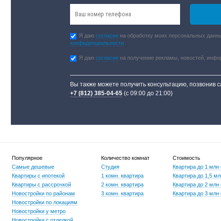
Я даю
согласие
на обработку моих персональных данны
конфиденциальности
Я даю
согласие
на получение рекламы, новостей, инф
Вы также можете получить консультацию, позвонив 
+7 (812) 385-04-65
(с 09:00 до 21:00)
Популярное
Количество комнат
Стоимость
Самые дешевые
Студия
Квартира до 1 млн
Квартиры с ипотекой
1 комн. квартира
Квартира до 1,5 мл
Квартиры с рассрочкой
2 комн. квартира
Квартира до 2 млн
Новостройки по районам
3 комн. квартира
Квартира до 3 млн
Новостройки по локациям
Новостройки у метро
Новостройки с отделкой