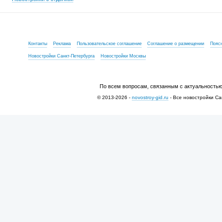
Контакты
Реклама
Пользовательское соглашение
Соглашение о размещении
Пояс
Новостройки Санкт-Петербурга
Новостройки Москвы
По всем вопросам, связанным с актуальностью
© 2013-2026 -
novostroy-gid.ru
- Все новостройки Са