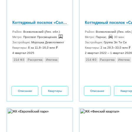
Коттеджный поселок «Соловьи клаб»
Район:
Всеволожский (Лен. обл.)
Район:
Всеволожский (Лен. обл.
Метро:
Проспект Просвещения
,
100 мин.
Метро:
Парнас
,
30 мин.
Застройщик:
Морошка Девелопмент
Застройщик:
Группа Эл Ти Си
Квартиры:
8 за 11,8–16,0 млн ₽
Квартиры:
2 за 29,5–33,0 млн ₽
4 квартал 2025
2 квартал 2022 – 1 квартал 2026
214 ФЗ
Рассрочка
Ипотека
214 ФЗ
Рассрочка
Ипотека
Описание
Квартиры
Описание
Кварти