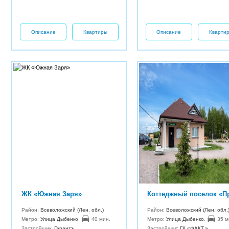
Описание
Квартиры
Описание
Кварти
ЖК «Южная Заря»
Район:
Всеволожский (Лен. обл.)
Район:
Всеволожский (Лен. обл.
Метро:
Улица Дыбенко
,
40 мин.
Метро:
Улица Дыбенко
,
35 м
Застройщик:
Гарантъ
Застройщик:
ГК «ФАКТ.»