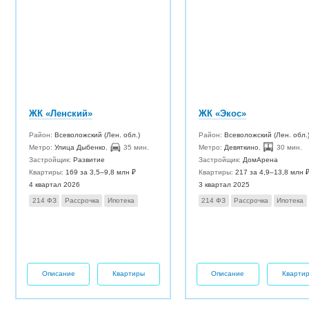
ЖК «Ленский»
ЖК «Экос»
Район:
Всеволожский (Лен. обл.)
Район:
Всеволожский (Лен. обл.
Метро:
Улица Дыбенко
,
35 мин.
Метро:
Девяткино
,
30 мин.
Застройщик:
Развитие
Застройщик:
ДомАрена
Квартиры:
169 за 3,5–9,8 млн ₽
Квартиры:
217 за 4,9–13,8 млн 
4 квартал 2026
3 квартал 2025
214 ФЗ
Рассрочка
Ипотека
214 ФЗ
Рассрочка
Ипотека
Описание
Квартиры
Описание
Кварти