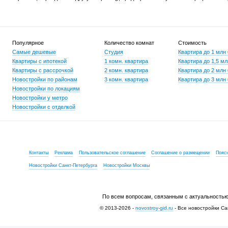
Популярное
Количество комнат
Стоимость
Самые дешевые
Студия
Квартира до 1 млн
Квартиры с ипотекой
1 комн. квартира
Квартира до 1,5 мл
Квартиры с рассрочкой
2 комн. квартира
Квартира до 2 млн
Новостройки по районам
3 комн. квартира
Квартира до 3 млн
Новостройки по локациям
Новостройки у метро
Новостройки с отделкой
Контакты
Реклама
Пользовательское соглашение
Соглашение о размещении
Пояс
Новостройки Санкт-Петербурга
Новостройки Москвы
По всем вопросам, связанным с актуальностью
© 2013-2026 -
novostroy-gid.ru
- Все новостройки Са