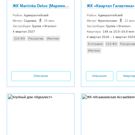
ЖК Mariinka Delux (Мариинка Делюкс)
ЖК «Квартал Галактика»
Район:
Адмиралтейский
Район:
Адмиралтейский
Метро:
Садовая
,
25 мин.
Метро:
Фрунзенская
,
12 мин
Застройщик:
Группа «Эталон»
Застройщик:
Группа «Эталон»
4 квартал 2027
Квартиры:
148 за 10,0–24,6 млн
4 квартал 2018 – 1 квартал 2023
214 ФЗ
Рассрочка
Ипотека
8 отзывов
214 ФЗ
Рассрочк
Ипотека
Описание
Описание
Кварти