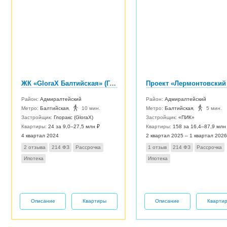
ЖК «GloraX Балтийская» (Глоракс Балтийская)
Проект «Лермонтовский
Район:
Адмиралтейский
Район:
Адмиралтейский
Метро:
Балтийская
,
10 мин.
Метро:
Балтийская
,
5 мин.
Застройщик:
Глоракс (GloraX)
Застройщик:
«ПИК»
Квартиры:
24 за 9,0–27,5 млн ₽
Квартиры:
158 за 16,4–87,9 млн
4 квартал 2024
2 квартал 2025 – 1 квартал 2026
2 отзыва
214 ФЗ
Рассрочка
1 отзыв
214 ФЗ
Рассрочка
Ипотека
Ипотека
Описание
Квартиры
Описание
Кварти