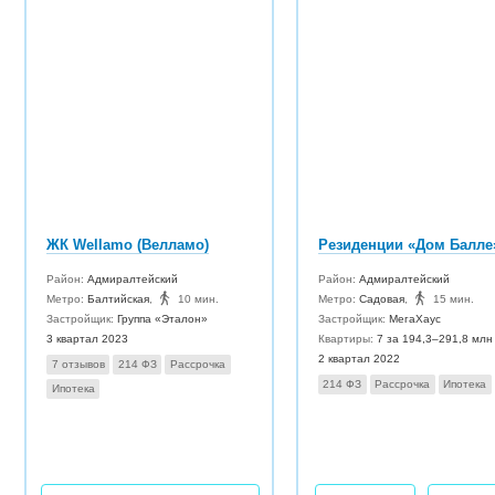
ЖК Wellamo (Велламо)
Резиденции «Дом Балле
Район:
Адмиралтейский
Район:
Адмиралтейский
Метро:
Балтийская
,
10 мин.
Метро:
Садовая
,
15 мин.
Застройщик:
Группа «Эталон»
Застройщик:
МегаХаус
3 квартал 2023
Квартиры:
7 за 194,3–291,8 млн
2 квартал 2022
7 отзывов
214 ФЗ
Рассрочка
214 ФЗ
Рассрочка
Ипотека
Ипотека