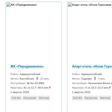
ЖК «Передвижники»
Район:
Адмиралтейский
Район:
Адмиралтейский
Метро:
Балтийская
,
10 мин.
Метро:
Садовая
,
5 мин.
Застройщик:
Эр Би Ай (RBI)
Застройщик:
Оранжевая Жизнь (Orange 
Квартиры:
61 за 12,7–39,8 млн ₽
Квартиры:
4 за 18,2–22,0 млн ₽
1 квартал 2029
1 квартал 2024
214 ФЗ
Рассрочка
Ипотека
214 ФЗ
Рассрочка
Ипотека