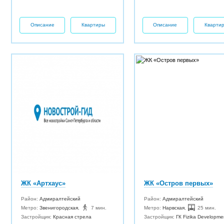
Описание
Квартиры
Описание
Кварти
ЖК «Артхаус»
ЖК «Остров первых»
Район:
Адмиралтейский
Район:
Адмиралтейский
Метро:
Звенигородская
,
7 мин.
Метро:
Нарвская
,
25 мин.
Застройщик:
Красная стрела
Застройщик:
ГК Fizika Developme