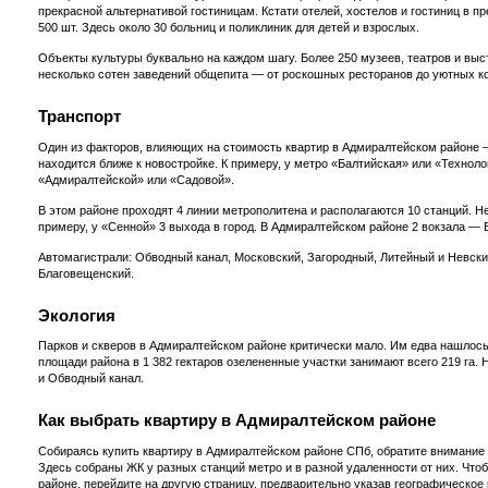
прекрасной альтернативой гостиницам. Кстати отелей, хостелов и гостиниц в 
500 шт. Здесь около 30 больниц и поликлиник для детей и взрослых.
Объекты культуры буквально на каждом шагу. Более 250 музеев, театров и выс
несколько сотен заведений общепита — от роскошных ресторанов до уютных ко
Транспорт
Один из факторов, влияющих на стоимость квартир в Адмиралтейском районе —
находится ближе к новостройке. К примеру, у метро «Балтийская» или «Техноло
«Адмиралтейской» или «Садовой».
В этом районе проходят 4 линии метрополитена и располагаются 10 станций. Н
примеру, у «Сенной» 3 выхода в город. В Адмиралтейском районе 2 вокзала — 
Автомагистрали: Обводный канал, Московский, Загородный, Литейный и Невск
Благовещенский.
Экология
Парков и скверов в Адмиралтейском районе критически мало. Им едва нашлось
площади района в 1 382 гектаров озелененные участки занимают всего 219 га. 
и Обводный канал.
Как выбрать квартиру в Адмиралтейском районе
Собираясь купить квартиру в Адмиралтейском районе СПб, обратите внимание 
Здесь собраны ЖК у разных станций метро и в разной удаленности от них. Чт
районе, перейдите на другую страницу, предварительно указав географическое