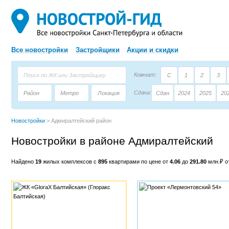
Все новостройки
Застройщики
Акции и скидки
Комнат:
С
1
2
3
Сдача:
Район
Метро
Локация
Сдан
2024
2025
20
Площадь:
Застройщик
Тип дома
Новостройки
>
Адмиралтейский район
Новостройки в районе Адмиралтейский
Найдено
19
жилых комплексов с
895
квартирами по цене от
4.06
до
291.80
млн.₽ 