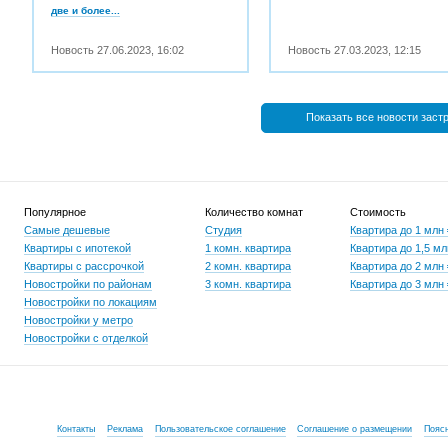
две и более...
Новость
27.06.2023
,
16:02
Новость
27.03.2023
,
12:15
Показать все новости заст
Популярное
Количество комнат
Стоимость
Самые дешевые
Студия
Квартира до 1 млн
Квартиры с ипотекой
1 комн. квартира
Квартира до 1,5 мл
Квартиры с рассрочкой
2 комн. квартира
Квартира до 2 млн
Новостройки по районам
3 комн. квартира
Квартира до 3 млн
Новостройки по локациям
Новостройки у метро
Новостройки с отделкой
Контакты
Реклама
Пользовательское соглашение
Соглашение о размещении
Пояс