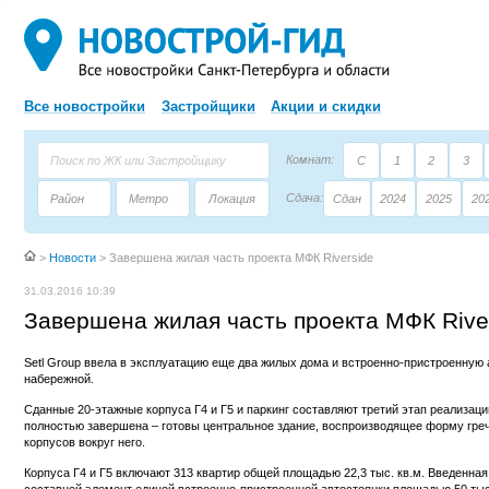
Все новостройки
Застройщики
Акции и скидки
Комнат:
С
1
2
3
Сдача:
Район
Метро
Локация
Сдан
2024
2025
20
Площадь:
Застройщик
Тип дома
>
Новости
>
Завершена жилая часть проекта МФК Riverside
31.03.2016 10:39
Завершена жилая часть проекта МФК Rive
Setl Group ввела в эксплуатацию еще два жилых дома и встроенно-пристроенную 
набережной.
Сданные 20-этажные корпуса Г4 и Г5 и паркинг составляют третий этап реализаци
полностью завершена – готовы центральное здание, воспроизводящее форму греч
корпусов вокруг него.
Корпуса Г4 и Г5 включают 313 квартир общей площадью 22,3 тыс. кв.м. Введенная
составной элемент единой встроенно-пристроенной автостоянки площадью 50 тыс.