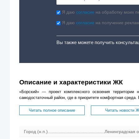
Я даю
согласие
на обработку моих п
Я даю
согласие
на получение рекла
Вы также можете получить консульта
Описание и характеристики ЖК
«Борский» — проект комплексного освоения территории н
самодостаточный район, где в приоритете комфортная среда. 
Читать полное описание
Читать новости 
Город (н.п.)
Ленинградская о