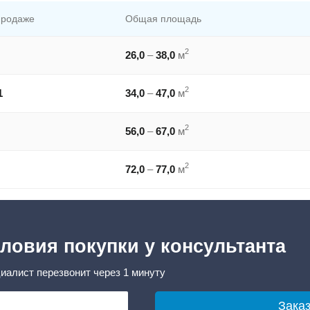
продаже
Общая площадь
2
26,0
–
38,0
м
2
1
34,0
–
47,0
м
2
56,0
–
67,0
м
2
72,0
–
77,0
м
ловия покупки у консультанта
иалист перезвонит через 1 минуту