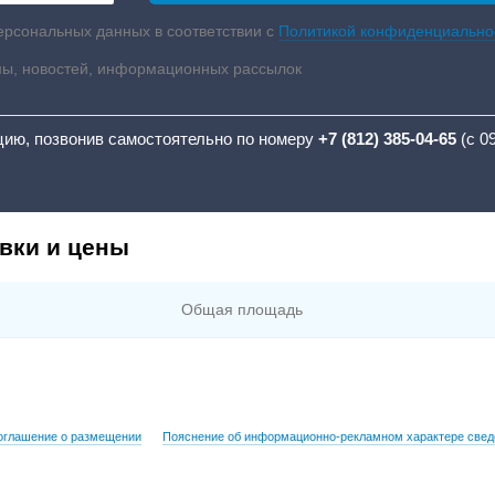
ерсональных данных в соответствии с
Политикой конфиденциально
мы, новостей, информационных рассылок
цию, позвонив самостоятельно по номеру
+7 (812) 385-04-65
(с 0
вки и цены
Общая площадь
оглашение о размещении
Пояснение об информационно-рекламном характере свед