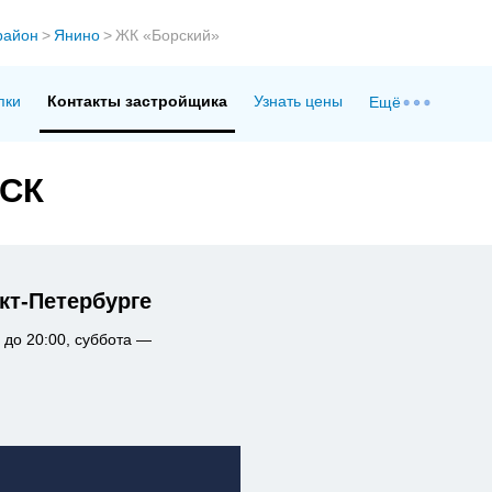
район
>
Янино
>
ЖК «Борский»
пки
Контакты застройщика
Узнать цены
Ещё
ССК
кт-Петербурге
 до 20:00, суббота —