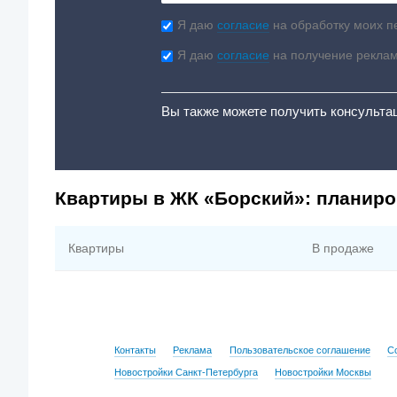
Я даю
согласие
на обработку моих п
Я даю
согласие
на получение рекла
Вы также можете получить консульта
Квартиры в ЖК «Борский»: планиро
Квартиры
В продаже
Контакты
Реклама
Пользовательское соглашение
С
Новостройки Санкт-Петербурга
Новостройки Москвы