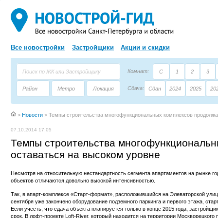
Все новостройки
Застройщики
Акции и скидки
Комнат:
С
1
2
3
Сдача:
Район
Метро
Локация
Сдан
2024
2025
20
Площадь:
Застройщик
Тип дома
>
Новости
>
Темпы строительства многофункциональных комплексов продолжа
07.10.2014 17:05
Темпы строительства многофункциональн
оставаться на высоком уровне
Несмотря на относительную нестандартность сегмента апартаментов на рынке г
объектов отличаются довольно высокой интенсивностью.
Так, в апарт-комплексе «Старт-формат», расположившийся на Элеваторской улице
сентября уже закончено оборудование подземного паркинга и первого этажа, стар
Если учесть, что сдача объекта планируется только в конце 2015 года, застройщи
срок. В лофт-проекте Loft-River, который находится на территории Москворецкого