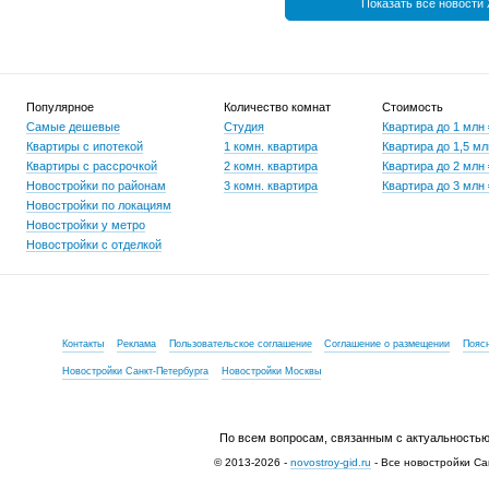
Показать все новости
Популярное
Количество комнат
Стоимость
Самые дешевые
Студия
Квартира до 1 млн
Квартиры с ипотекой
1 комн. квартира
Квартира до 1,5 мл
Квартиры с рассрочкой
2 комн. квартира
Квартира до 2 млн
Новостройки по районам
3 комн. квартира
Квартира до 3 млн
Новостройки по локациям
Новостройки у метро
Новостройки с отделкой
Контакты
Реклама
Пользовательское соглашение
Соглашение о размещении
Пояс
Новостройки Санкт-Петербурга
Новостройки Москвы
По всем вопросам, связанным с актуальностью
© 2013-2026 -
novostroy-gid.ru
- Все новостройки Са