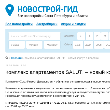
Все новостройки
Застройщики
Акции и скидки
Комнат:
С
1
2
3
Сдача:
Район
Метро
Локация
Сдан
2024
2025
20
Площадь:
Застройщик
Тип дома
>
Новости
>
Комплекс апартаментов SALUT! – новый корпус в продаже
23.09.2016 18:00
Комплекс апартаментов SALUT! – новый к
Компания «Союз Инвест Девелопмент» объявляет о старте продаж в новом корпус
Клиентам предлагается недвижимость по стартовым ценам — от 1,8 миллиона руб
Цена зависит от этажа, минимальная стоимость доступна покупателям студий пло
Реализация проекта осуществляется в соответствии с 214-ФЗ.
К продаже предлагаются студии от 17,71 до 26,17 кв.м, однокомнатные апартамент
- от 53,02 до 53,28 кв.м.