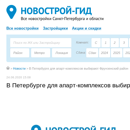
Все новостройки
Застройщики
Акции и скидки
Комнат:
С
1
2
3
Сдача:
Район
Метро
Локация
Сдан
2024
2025
20
Площадь:
Застройщик
Тип дома
>
Новости
>
В Петербурге для апарт-комплексов выбирают Фрунзенский район
24.06.2020 15:08
В Петербурге для апарт-комплексов выби