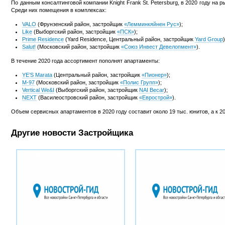
По данным консалтинговой компании Knight Frank St. Petersburg, в 2020 году на 
Среди них помещения в комплексах:
VALO
(Фрунзенский район, застройщик
«Лемминкяйнен Рус​»
);
Like
(Выборгский район, застройщик
«ПСК»
);
Prime Residence
(Yard Residence, Центральный район, застройщик
Yard Group
)
Salut!
(Московский район, застройщик
«Союз Инвест Девелопмент»
).
В течение 2020 года ассортимент пополнят апартаменты:
YE’S Marata
(Центральный район, застройщик
«Пионер»
);
M-97
(Московский район, застройщик
«Полис Групп»
);
Vertical We&I
(Выборгский район, застройщик
NAI Becar
);
NEXT
(Василеостровский район, застройщик
«Еврострой»
).
Объем сервисных апартаментов в 2020 году составит около 19 тыс. юнитов, а к 20
Другие новости Застройщика