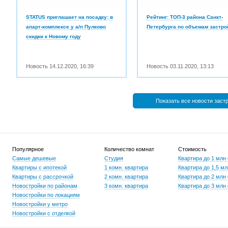
STATUS приглашает на посадку: в
Рейтинг: ТОП-3 района Санкт-
апарт-комплексе у а/п Пулково
Петербурга по объемам застро
скидки к Новому году
Новость
14.12.2020
,
16:39
Новость
03.11.2020
,
13:13
Показать все новости заст
Популярное
Количество комнат
Стоимость
Самые дешевые
Студия
Квартира до 1 млн
Квартиры с ипотекой
1 комн. квартира
Квартира до 1,5 мл
Квартиры с рассрочкой
2 комн. квартира
Квартира до 2 млн
Новостройки по районам
3 комн. квартира
Квартира до 3 млн
Новостройки по локациям
Новостройки у метро
Новостройки с отделкой