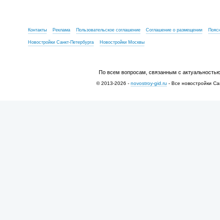
Контакты
Реклама
Пользовательское соглашение
Соглашение о размещении
Пояс
Новостройки Санкт-Петербурга
Новостройки Москвы
По всем вопросам, связанным с актуальностью
© 2013-2026 -
novostroy-gid.ru
- Все новостройки Са