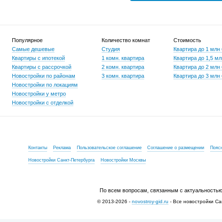
Популярное
Количество комнат
Стоимость
Самые дешевые
Студия
Квартира до 1 млн
Квартиры с ипотекой
1 комн. квартира
Квартира до 1,5 мл
Квартиры с рассрочкой
2 комн. квартира
Квартира до 2 млн
Новостройки по районам
3 комн. квартира
Квартира до 3 млн
Новостройки по локациям
Новостройки у метро
Новостройки с отделкой
Контакты
Реклама
Пользовательское соглашение
Соглашение о размещении
Пояс
Новостройки Санкт-Петербурга
Новостройки Москвы
По всем вопросам, связанным с актуальностью
© 2013-2026 -
novostroy-gid.ru
- Все новостройки Са