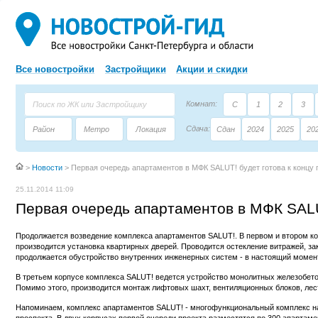
Все новостройки
Застройщики
Акции и скидки
Комнат:
С
1
2
3
Сдача:
Район
Метро
Локация
Сдан
2024
2025
20
Площадь:
Застройщик
Тип дома
>
Новости
>
Первая очередь апартаментов в МФК SALUT! будет готова к концу 
25.11.2014 11:09
Первая очередь апартаментов в МФК SALUT
Продолжается возведение комплекса апартаментов SALUT!. В первом и втором ко
производится установка квартирных дверей. Проводится остекление витражей, з
продолжается обустройство внутренних инженерных систем - в настоящий моме
В третьем корпусе комплекса SALUT! ведется устройство монолитных железобетон
Помимо этого, производится монтаж лифтовых шахт, вентиляционных блоков, ле
Напоминаем, комплекс апартаментов SALUT! - многофункциональный комплекс на
проспекта. В двух корпусах первой очереди проекта разместятся по 300 апартаме