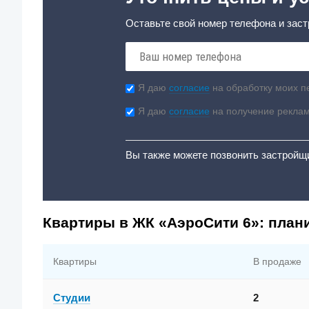
Оставьте свой номер телефона и заст
Я даю
согласие
на обработку моих п
Я даю
согласие
на получение рекла
Вы также можете позвонить застройщ
Квартиры в ЖК «АэроСити 6»: план
Квартиры
В продаже
Студии
2