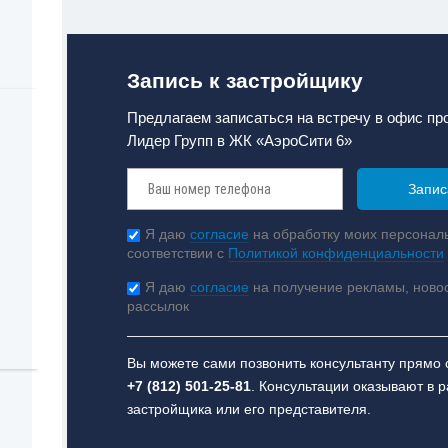
Запись к застройщику
Предлагаем записаться на встречу в офис п
Лидер Групп в ЖК «АэроСити 6»
Я даю
согласие
на обработку моих персонал
соответствии с
Политикой конфиденциальности
Я даю
согласие
на получение рекламы, ново
рассылок
Вы можете сами позвонить консультанту прямо 
+7 (812) 501-25-81
. Консультации оказывают в 
застройщика или его представителя.