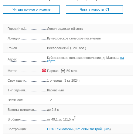
Читать полное описание
Читать новости КП
Город (н.п.)
Ленинградская область
Локация
Куйвозовское сельское поселение
Район
Всеволожский (Лен. обл.)
Куйвозовское сельское поселение, д. Матокса
на
Адрес
карте
Метро
Парнас
,
50 мин.
Срок сдачи
1 очередь: 3 кв 2024 г.
Тип здания
Каркасный
Этажность
1-2
Высота потолков
до 2,8 м
2
S общая
от 49,1 до 111,5 м
Застройщик
ССК-Технологии
(
Объекты застройщика
)