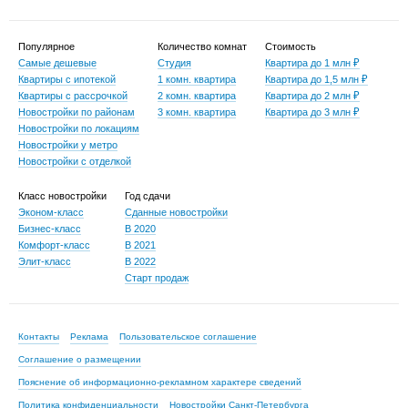
Популярное
Количество комнат
Стоимость
Самые дешевые
Студия
Квартира до 1 млн ₽
Квартиры с ипотекой
1 комн. квартира
Квартира до 1,5 млн ₽
Квартиры с рассрочкой
2 комн. квартира
Квартира до 2 млн ₽
Новостройки по районам
3 комн. квартира
Квартира до 3 млн ₽
Новостройки по локациям
Новостройки у метро
Новостройки с отделкой
Класс новостройки
Год сдачи
Эконом-класс
Сданные новостройки
Бизнес-класс
В 2020
Комфорт-класс
В 2021
Элит-класс
В 2022
Старт продаж
Контакты
Реклама
Пользовательское соглашение
Соглашение о размещении
Пояснение об информационно-рекламном характере сведений
Политика конфиденциальности
Новостройки Санкт-Петербурга