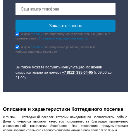
Я даю
согласие
на обработку моих персональных данных в
соответствии с
Политикой конфиденциальности
Я даю
согласие
на получение рекламы, новостей,
информационных рассылок
Вы также можете получить консультацию, позвонив
самостоятельно по номеру
+7 (812) 385-04-65
(с 09:00 до
21:00)
Описание и характеристики Коттеджного поселка
«Ранчо» — коттеджный поселок, который находится во Всеволожском районе.
Дома отличаются высоким качеством строительства благодаря применению
инновационной технологии SteelFrame. Эта технология предусматривает
использование стального сварного силового каркаса размером 100х100 мм ...