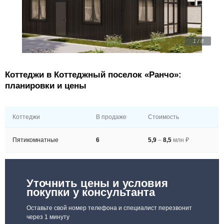
1 / 8
Коттеджи в Коттеджный поселок «Ранчо»:
планировки и цены
Коттеджи
В продаже
Стоимость
Пятикомнатные
6
5,9
–
8,5
млн ₽
Уточнить цены и условия
покупки у консультанта
Оставьте свой номер телефона и специалист перезвонит
через 1 минуту