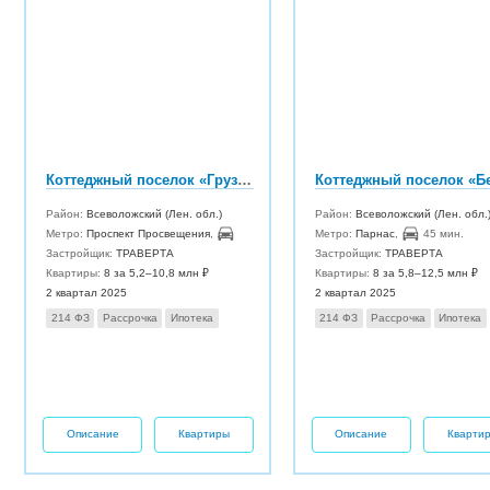
Коттеджный поселок «Грузино сити»
Район:
Всеволожский (Лен. обл.)
Район:
Всеволожский (Лен. обл.
Метро:
Проспект Просвещения
,
50 мин.
Метро:
Парнас
,
45 мин.
Застройщик:
ТРАВЕРТА
Застройщик:
ТРАВЕРТА
Квартиры:
8 за 5,2–10,8 млн ₽
Квартиры:
8 за 5,8–12,5 млн ₽
2 квартал 2025
2 квартал 2025
214 ФЗ
Рассрочка
Ипотека
214 ФЗ
Рассрочка
Ипотека
Описание
Квартиры
Описание
Кварти