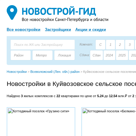
Все новостройки
Застройщики
Акции и скидки
Комнат:
С
1
2
3
Сдача:
Район
Метро
Локация
Сдан
2024
2025
20
Площадь:
Застройщик
Тип дома
Новостройки
>
Всеволожский (Лен. обл.) район
>
Куйвозовское сельское поселени
Новостройки в Куйвозовское сельское по
Найдено
3
жилых комплексов с
22
квартирами по цене от
5.24
до
12.54
млн.₽ от
2