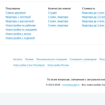
Популярное
Количество комнат
Стоимость
Самые дешевые
Студия
Квартира до 1 млн
Квартиры с ипотекой
1 комн. квартира
Квартира до 1,5 мл
Квартиры с рассрочкой
2 комн. квартира
Квартира до 2 млн
Новостройки по районам
3 комн. квартира
Квартира до 3 млн
Новостройки по локациям
Новостройки у метро
Новостройки с отделкой
Контакты
Реклама
Пользовательское соглашение
Соглашение о размещении
Пояс
Новостройки Санкт-Петербурга
Новостройки Москвы
По всем вопросам, связанным с актуальностью
© 2013-2026 -
novostroy-gid.ru
- Все новостройки Са