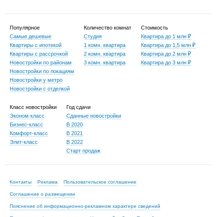
Популярное
Количество комнат
Стоимость
Самые дешевые
Студия
Квартира до 1 млн ₽
Квартиры с ипотекой
1 комн. квартира
Квартира до 1,5 млн ₽
Квартиры с рассрочкой
2 комн. квартира
Квартира до 2 млн ₽
Новостройки по районам
3 комн. квартира
Квартира до 3 млн ₽
Новостройки по локациям
Новостройки у метро
Новостройки с отделкой
Класс новостройки
Год сдачи
Эконом-класс
Сданные новостройки
Бизнес-класс
В 2020
Комфорт-класс
В 2021
Элит-класс
В 2022
Старт продаж
Контакты
Реклама
Пользовательское соглашение
Соглашение о размещении
Пояснение об информационно-рекламном характере сведений