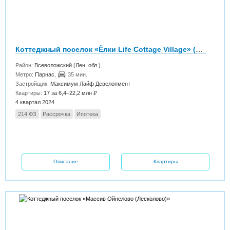
Коттеджный поселок «Ёлки Life Cottage Village» (Ёлки Лайф Коттэдж Вилладж)
Район:
Всеволожский (Лен. обл.)
Метро:
Парнас
,
35 мин.
Застройщик:
Максимум Лайф Девелопмент
Квартиры:
17 за 6,4–22,2 млн ₽
4 квартал 2024
214 ФЗ
Рассрочка
Ипотека
Описание
Квартиры