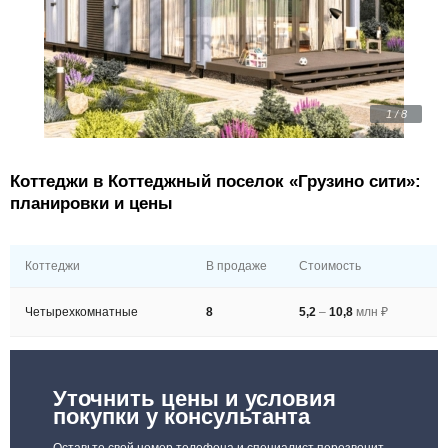
1 / 8
Коттеджи в Коттеджный поселок «Грузино сити»:
планировки и цены
Коттеджи
В продаже
Стоимость
Четырехкомнатные
8
5,2
–
10,8
млн ₽
Уточнить цены и условия
покупки у консультанта
Оставьте свой номер телефона и специалист перезвонит