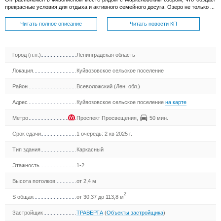
прекрасные условия для отдыха и активного семейного досуга. Озеро не только ...
Читать полное описание
Читать новости КП
Город (н.п.)
Ленинградская область
Локация
Куйвозовское сельское поселение
Район
Всеволожский (Лен. обл.)
Адрес
Куйвозовское сельское поселение
на карте
Метро
Проспект Просвещения
,
50 мин.
Срок сдачи
1 очередь: 2 кв 2025 г.
Тип здания
Каркасный
Этажность
1-2
Высота потолков
от 2,4 м
2
S общая
от 30,37 до 113,8 м
Застройщик
ТРАВЕРТА
(
Объекты застройщика
)