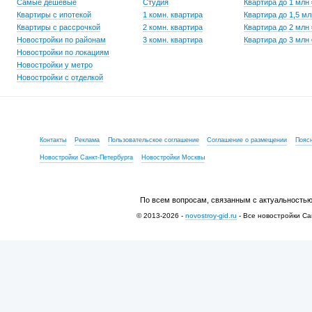
Самые дешевые
Студия
Квартира до 1 млн
Квартиры с ипотекой
1 комн. квартира
Квартира до 1,5 мл
Квартиры с рассрочкой
2 комн. квартира
Квартира до 2 млн
Новостройки по районам
3 комн. квартира
Квартира до 3 млн
Новостройки по локациям
Новостройки у метро
Новостройки с отделкой
Контакты
Реклама
Пользовательское соглашение
Соглашение о размещении
Пояс
Новостройки Санкт-Петербурга
Новостройки Москвы
По всем вопросам, связанным с актуальностью
© 2013-2026 -
novostroy-gid.ru
- Все новостройки Са