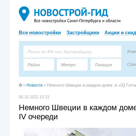
Все новостройки
Застройщики
Акции и ски
Ком
Сда
Район
Метро
Локация
Пло
Застройщик
Тип дома
>
Новости
>
Немного Швеции в каждом доме: в «IQ Гатч
06.10.2022 10:33
Немного Швеции в каждом доме:
IV очереди