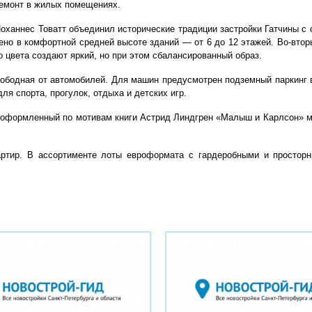
ремонт в жилых помещениях.
Йоханнес Товатт объединил исторические традиции застройки Гатчины с
но в комфортной средней высоте зданий — от 6 до 12 этажей. Во-втор
о цвета создают яркий, но при этом сбалансированный образ.
вободная от автомобилей. Для машин предусмотрен подземный паркинг в
я спорта, прогулок, отдыха и детских игр.
 оформленный по мотивам книги Астрид Линдгрен «Малыш и Карлсон» 
артир. В ассортименте лоты евроформата с гардеробными и простор