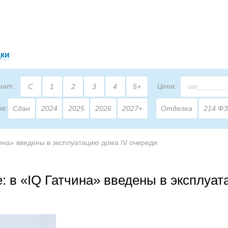
дки
нат:
Цена:
С
1
2
3
4
5+
ча:
Сдан
2024
2025
2026
2027+
Отделка
214 ФЗ
2
щадь:
М
ина» введены в эксплуатацию дома IV очереди
 в «IQ Гатчина» введены в эксплуа