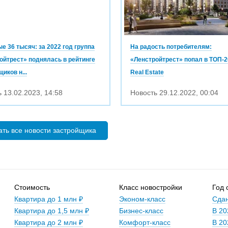
е 36 тысяч: за 2022 год группа
На радость потребителям:
ойтрест» поднялась в рейтинге
«Ленстройтрест» попал в ТОП-2
иков н...
Real Estate
ь
13.02.2023
,
14:58
Новость
29.12.2022
,
00:04
ать все новости застройщика
Стоимость
Класс новостройки
Год 
Квартира до 1 млн ₽
Эконом-класс
Сдан
Квартира до 1,5 млн ₽
Бизнес-класс
В 20
Квартира до 2 млн ₽
Комфорт-класс
В 20