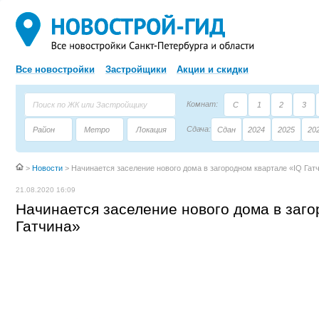
Все новостройки
Застройщики
Акции и скидки
Комнат:
С
1
2
3
Сдача:
Район
Метро
Локация
Сдан
2024
2025
20
Площадь:
Застройщик
Тип дома
>
Новости
>
Начинается заселение нового дома в загородном квартале «IQ Гат
21.08.2020 16:09
Начинается заселение нового дома в заго
Гатчина»