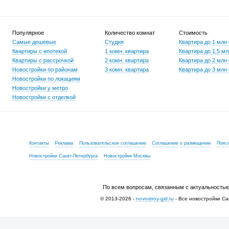
Популярное
Количество комнат
Стоимость
Самые дешевые
Студия
Квартира до 1 млн
Квартиры с ипотекой
1 комн. квартира
Квартира до 1,5 мл
Квартиры с рассрочкой
2 комн. квартира
Квартира до 2 млн
Новостройки по районам
3 комн. квартира
Квартира до 3 млн
Новостройки по локациям
Новостройки у метро
Новостройки с отделкой
Контакты
Реклама
Пользовательское соглашение
Соглашение о размещении
Пояс
Новостройки Санкт-Петербурга
Новостройки Москвы
По всем вопросам, связанным с актуальностью
© 2013-2026 -
novostroy-gid.ru
- Все новостройки Са