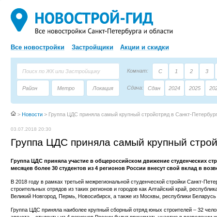
Все новостройки
Застройщики
Акции и скидки
Комнат:
С
1
2
3
Сдача:
Район
Метро
Локация
Сдан
2024
2025
20
Площадь:
Застройщик
Тип дома
>
Новости
>
Группа ЦДС приняла самый крупный стройотряд в Санкт-Петербур
03.07.2018 20:30
Группа ЦДС приняла самый крупный строй
Группа ЦДС приняла участие в общероссийском движение студенческих стр
месяцев более 30 студентов из 4 регионов России внесут свой вклад в воз
В 2018 году в рамках третьей межрегиональной студенческой стройки Санкт-Пете
строительных отрядов из таких регионов и городов как Алтайский край, республик
Великий Новгород, Пермь, Новосибирск, а также из Москвы, республики Беларусь 
Группа ЦДС приняла наиболее крупный сборный отряд юных строителей – 32 челов
августа – студенты из 4 регионов России будут принимать участие в возведении