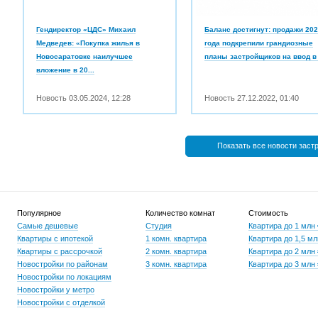
Гендиректор «ЦДС» Михаил
Баланс достигнут: продажи 20
Медведев: «Покупка жилья в
года подкрепили грандиозные
Новосаратовке наилучшее
планы застройщиков на ввод в 
вложение в 20...
Новость
03.05.2024
,
12:28
Новость
27.12.2022
,
01:40
Показать все новости заст
Популярное
Количество комнат
Стоимость
Самые дешевые
Студия
Квартира до 1 млн
Квартиры с ипотекой
1 комн. квартира
Квартира до 1,5 мл
Квартиры с рассрочкой
2 комн. квартира
Квартира до 2 млн
Новостройки по районам
3 комн. квартира
Квартира до 3 млн
Новостройки по локациям
Новостройки у метро
Новостройки с отделкой