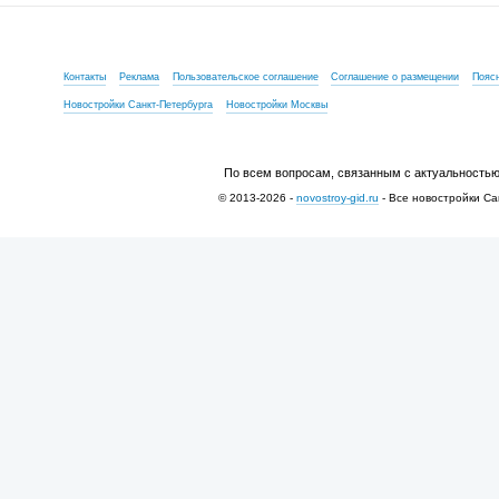
Контакты
Реклама
Пользовательское соглашение
Соглашение о размещении
Пояс
Новостройки Санкт-Петербурга
Новостройки Москвы
По всем вопросам, связанным с актуальностью
© 2013-2026 -
novostroy-gid.ru
- Все новостройки Са