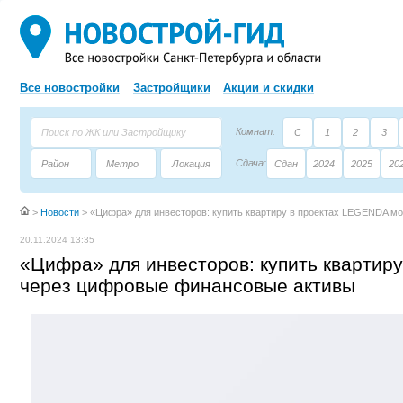
Все новостройки
Застройщики
Акции и скидки
Комнат:
С
1
2
3
Сдача:
Район
Метро
Локация
Сдан
2024
2025
20
Площадь:
Застройщик
Тип дома
>
Новости
>
«Цифра» для инвесторов: купить квартиру в проектах LEGENDA м
20.11.2024 13:35
«Цифра» для инвесторов: купить квартир
через цифровые финансовые активы