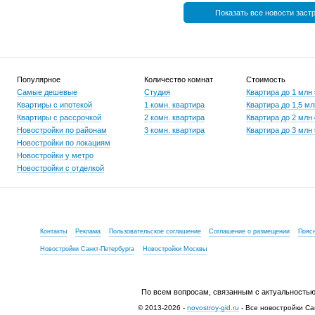
Показать все новости заст
Популярное
Количество комнат
Стоимость
Самые дешевые
Студия
Квартира до 1 млн
Квартиры с ипотекой
1 комн. квартира
Квартира до 1,5 мл
Квартиры с рассрочкой
2 комн. квартира
Квартира до 2 млн
Новостройки по районам
3 комн. квартира
Квартира до 3 млн
Новостройки по локациям
Новостройки у метро
Новостройки с отделкой
Контакты
Реклама
Пользовательское соглашение
Соглашение о размещении
Пояс
Новостройки Санкт-Петербурга
Новостройки Москвы
По всем вопросам, связанным с актуальностью
© 2013-2026 -
novostroy-gid.ru
- Все новостройки Са