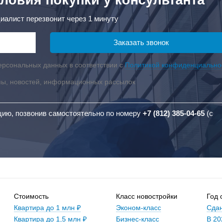
иалист перезвонит через 1 минуту
ерсональных данных в соответствии с
Политикой конфиденциально
мы, новостей, информационных рассылок
цию, позвонив самостоятельно по номеру
+7 (812) 385-04-65
(с
Стоимость
Класс новостройки
Год 
Квартира до 1 млн ₽
Эконом-класс
Сдан
Квартира до 1,5 млн ₽
Бизнес-класс
В 20