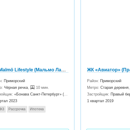
ЖК Malmö Lifestyle (Мальмо Лайфстайл)
ЖК «Авиатор» (Пр
н:
Приморский
Район:
Приморский
о:
Чёрная речка
,
10 мин.
Метро:
Старая деревня
ройщик:
«Бонава Санкт-Петербург» (Bonava)
Застройщик:
Правый бе
артал 2023
1 квартал 2019
 ФЗ
Рассрочка
Ипотека