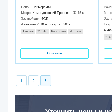
Район:
Приморский
Райо
Метро:
Комендантский Проспект
,
15 мин.
Метр
Застройщик:
ФСК
Заст
4 квартал 2018 – 3 квартал 2019
Квар
4 кв
1 отзыв
214 ФЗ
Рассрочка
Ипотека
214
Описание
1
2
3
Уточнить цены и ус