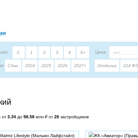
дки
нат:
Цена:
С
1
2
3
4
5+
ча:
Сдан
2024
2025
2026
2027+
Отделка
214 ФЗ
2
щадь:
М
кий
е от
3.34
до
98.58
млн.₽ от
26
застройщиков