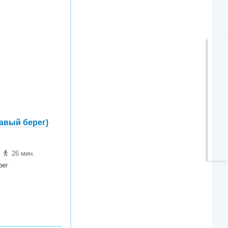
авый берег)
,
26 мин.
рег