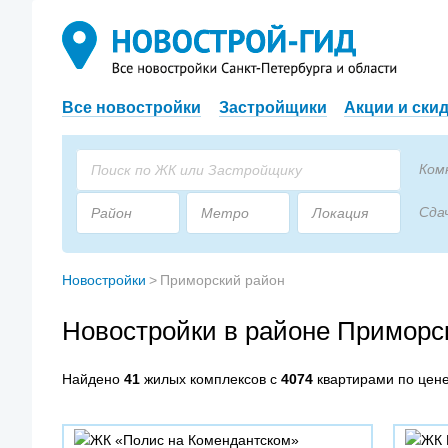
Все новостройки
Застройщики
Акции и ски
Ком
Сда
Район
Метро
Локация
Пло
Застройщик
Тип дома
Новостройки
>
Приморский район
Новостройки в районе Приморс
Найдено
41
жилых комплексов с
4074
квартирами по цен