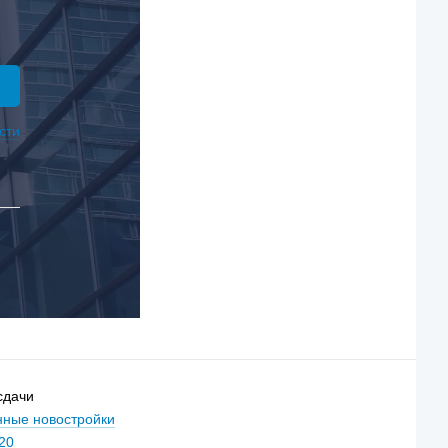
сти
сдачи
ные новостройки
20