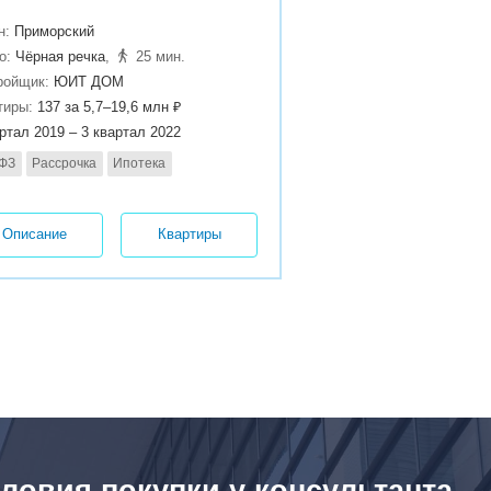
н:
Приморский
о:
Чёрная речка
,
25 мин.
ройщик:
ЮИТ ДОМ
тиры:
137 за 5,7–19,6 млн ₽
артал 2019 – 3 квартал 2022
 ФЗ
Рассрочка
Ипотека
Описание
Квартиры
ловия покупки у консультанта