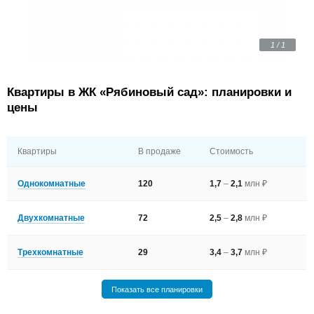
1 / 1
Квартиры в ЖК «Рябиновый сад»: планировки и
цены
Квартиры
В продаже
Стоимость
Однокомнатные
120
1,7
–
2,1
млн ₽
Двухкомнатные
72
2,5
–
2,8
млн ₽
Трехкомнатные
29
3,4
–
3,7
млн ₽
Показать все планировки