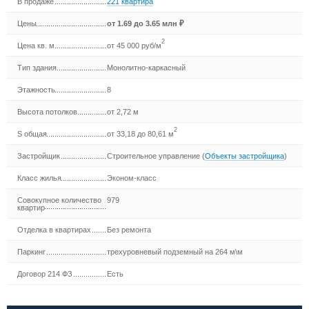
В продаже
221 квартира
Цены
от
1.69
до 3.65 млн ₽
2
Цена кв. м
от 45 000 руб/м
Тип здания
Монолитно-каркасный
Этажность
8
Высота потолков
от 2,72 м
2
S общая
от 33,18 до 80,61 м
Застройщик
Строительное управление
(
Объекты застройщика
)
Класс жилья
Эконом-класс
Совокупное количество
979
квартир
Отделка в квартирах
Без ремонта
Паркинг
трехуровневый подземный на 264 м\м
Договор 214 ФЗ
Есть