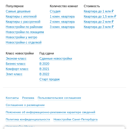
Популярное
Количество комнат
Стоимость
Самые дешевые
Студия
Квартира до 1 млн ₽
Квартиры с ипотекой
1 комн. квартира
Квартира до 1,5 млн ₽
Квартиры с рассрочкой
2 комн. квартира
Квартира до 2 млн ₽
Новостройки по районам
3 комн. квартира
Квартира до 3 млн ₽
Новостройки по локациям
Новостройки у метро
Новостройки с отделкой
Класс новостройки
Год сдачи
Эконом-класс
Сданные новостройки
Бизнес-класс
В 2020
Комфорт-класс
В 2021
Элит-класс
В 2022
Старт продаж
Контакты
Реклама
Пользовательское соглашение
Соглашение о размещении
Пояснение об информационно-рекламном характере сведений
Политика конфиденциальности
Новостройки Санкт-Петербурга
Новостройки Москвы