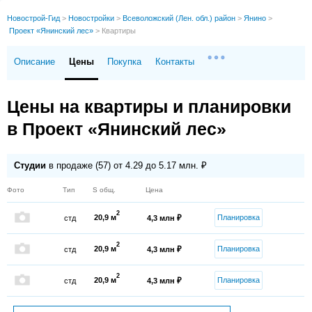
Новострой-Гид
>
Новостройки
>
Всеволожский (Лен. обл.) район
>
Янино
>
Проект «Янинский лес»
>
Квартиры
Описание
Цены
Покупка
Контакты
Цены на квартиры и планировки
в Проект «Янинский лес»
Студии
в продаже (57) от 4.29 до 5.17 млн. ₽
Фото
Тип
S общ.
Цена
2
20,9 м
Планировка
стд
4,3 млн ₽
2
20,9 м
Планировка
стд
4,3 млн ₽
2
20,9 м
Планировка
стд
4,3 млн ₽