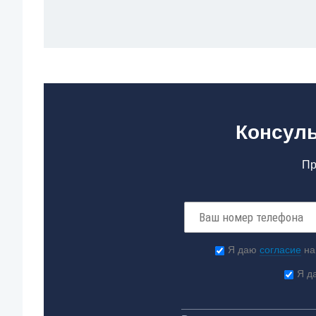
Консуль
Пр
Я даю
согласие
на
Я д