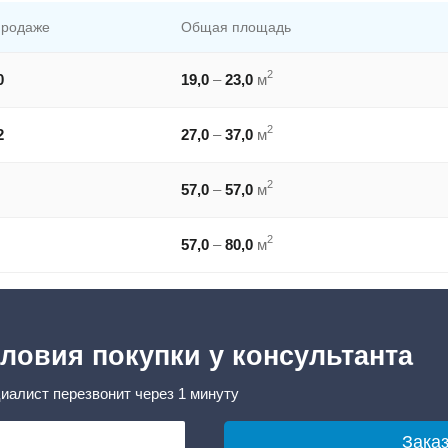
продаже
Общая площадь
2
0
19,0
–
23,0
м
2
2
27,0
–
37,0
м
2
57,0
–
57,0
м
2
57,0
–
80,0
м
ловия покупки у консультанта
иалист перезвонит через 1 минуту