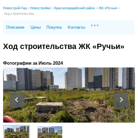
Новострой-Гид
>
Новостройки
>
Красногвардейский район
>
ЖК «Ручьи»
>
Ход строительства
Описание
Цены
Покупка
Контакты
Ход строительства ЖК «Ручьи»
Фотографии за Июль 2024