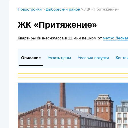
Новостройки
>
Выборгский район
>
ЖК «Притяжение»
ЖК «Притяжение»
Квартиры
бизнес-класса в 11 мин пешком от
метро Лесна
Описание
Узнать цены
Условия покупки
Конта