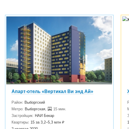
Апарт-отель «Вертикал Ви энд Ай»
Район:
Выборгский
Метро:
Выборгская
,
15 мин.
Застройщик:
НАИ Бекар
Квартиры:
15 за 3,2–5,3 млн ₽
2 квартал 2020