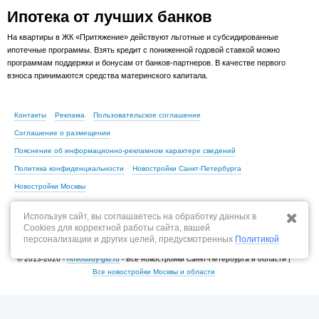
Ипотека от лучших банков
На квартиры в ЖК «Притяжение» действуют льготные и субсидированные
ипотечные программы. Взять кредит с пониженной годовой ставкой можно
программам поддержки и бонусам от банков-партнеров. В качестве первого
взноса принимаются средства материнского капитала.
Контакты
Реклама
Пользовательское соглашение
Соглашение о размещении
Пояснение об информационно-рекламном характере сведений
Политика конфиденциальности
Новостройки Санкт-Петербурга
Новостройки Москвы
Используя сайт, вы соглашаетесь на обработку данных в
Cookies для корректной работы сайта, вашей
По всем вопросам, связанным с актуальностью информации на портале,
персонализации и других целей, предусмотренных
Политикой
пишите на
content@novostroy-gid.ru
© 2013-2026 -
novostroy-gid.ru
- Все новостройки Санкт-Петербурга и области |
Все новостройки Москвы и области