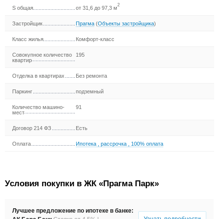
2
S общая
от 31,6 до 97,3 м
Застройщик
Прагма
(
Объекты застройщика
)
Класс жилья
Комфорт-класс
Совокупное количество
195
квартир
Отделка в квартирах
Без ремонта
Паркинг
подземный
Количество машино-
91
мест
Договор 214 ФЗ
Есть
Оплата
Ипотека
,
рассрочка
,
100% оплата
Условия покупки в ЖК «Прагма Парк»
Лучшее предложение по ипотеке в банке:
Узнать подробности