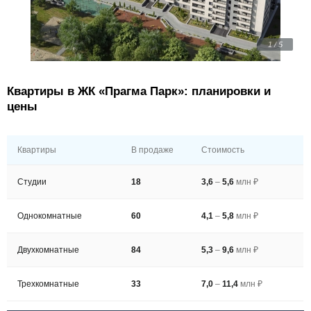
1 / 5
Квартиры в ЖК «Прагма Парк»: планировки и
цены
Квартиры
В продаже
Стоимость
Студии
18
3,6
–
5,6
млн ₽
Однокомнатные
60
4,1
–
5,8
млн ₽
Двухкомнатные
84
5,3
–
9,6
млн ₽
Трехкомнатные
33
7,0
–
11,4
млн ₽