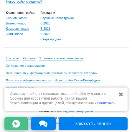
Новостройки с отделкой
Класс новостройки
Год сдачи
Эконом-класс
Сданные новостройки
Бизнес-класс
В 2020
Комфорт-класс
В 2021
Элит-класс
В 2022
Старт продаж
Контакты
Реклама
Пользовательское соглашение
Соглашение о размещении
Пояснение об информационно-рекламном характере сведений
Политика конфиденциальности
Новостройки Санкт-Петербурга
Новостройки Москвы
Используя сайт, вы соглашаетесь на обработку данных в
Cookies для корректной работы сайта, вашей
персонализации и других целей, предусмотренных
Политикой
По всем вопросам, связанным с актуальностью информации на портале,
пишите на
content@novostroy-gid.ru
© 2013-2026 -
novostroy-gid.ru
- Все новостройки Санкт-Петербурга и области |
Заказать звонок
Все новостройки Москвы и области