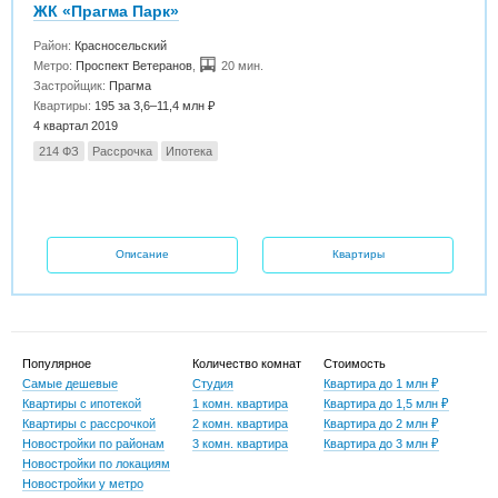
ЖК «Прагма Парк»
Район:
Красносельский
Метро:
Проспект Ветеранов
,
20 мин.
Застройщик:
Прагма
Квартиры:
195 за 3,6–11,4 млн ₽
4 квартал 2019
214 ФЗ
Рассрочка
Ипотека
Описание
Квартиры
Популярное
Количество комнат
Стоимость
Самые дешевые
Студия
Квартира до 1 млн ₽
Квартиры с ипотекой
1 комн. квартира
Квартира до 1,5 млн ₽
Квартиры с рассрочкой
2 комн. квартира
Квартира до 2 млн ₽
Новостройки по районам
3 комн. квартира
Квартира до 3 млн ₽
Новостройки по локациям
Новостройки у метро