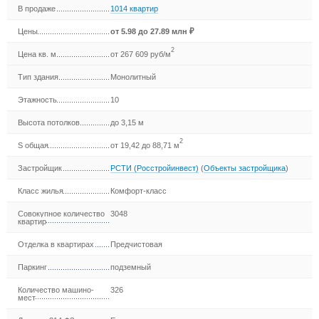
В продаже
1014 квартир
Цены
от
5.98
до 27.89 млн ₽
2
Цена кв. м
от 267 609 руб/м
Тип здания
Монолитный
Этажность
10
Высота потолков
до 3,15 м
2
S общая
от 19,42 до 88,71 м
Застройщик
РСТИ (Росстройинвест)
(
Объекты застройщика
)
Класс жилья
Комфорт-класс
Совокупное количество
3048
квартир
Отделка в квартирах
Предчистовая
Паркинг
подземный
Количество машино-
326
мест