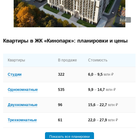
1 / 6
Квартиры в ЖК «Кинопарк»: планировки и цены
Квартиры
В продаже
Стоимость
Студии
322
6,0
–
9,5
млн ₽
Однокомнатные
535
9,9
–
14,7
млн ₽
Двухкомнатные
96
15,6
–
22,7
млн ₽
Трехкомнатные
61
22,0
–
27,9
млн ₽
Показать все планировки