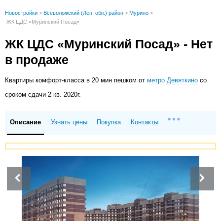
Новостройки
>
Всеволожский (Лен. обл.) район
>
Мурино
>
ЖК ЦДС «Муринский Посад»
ЖК ЦДС «Муринский Посад» - Нет
в продаже
Квартиры
комфорт-класса в 20 мин пешком от
метро Девяткино
со
сроком сдачи 2 кв. 2020г.
Описание
Узнать цены
Покупка
Контакты