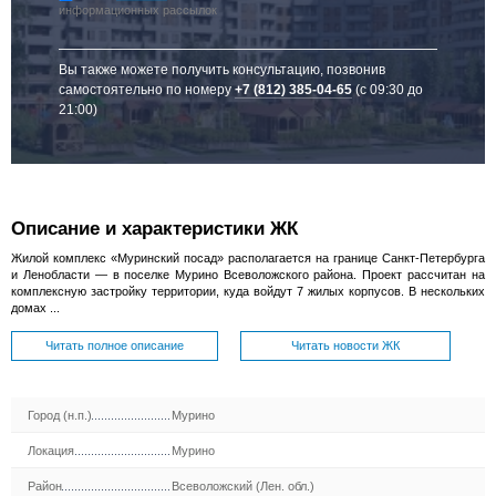
информационных рассылок
Вы также можете получить консультацию, позвонив
самостоятельно по номеру
+7 (812) 385-04-65
(с 09:30 до
21:00)
Описание и характеристики ЖК
Жилой комплекс «Муринский посад» располагается на границе Санкт-Петербурга
и Ленобласти — в поселке Мурино Всеволожского района. Проект рассчитан на
комплексную застройку территории, куда войдут 7 жилых корпусов. В нескольких
домах ...
Читать полное описание
Читать новости ЖК
Город (н.п.)
Мурино
Локация
Мурино
Район
Всеволожский (Лен. обл.)