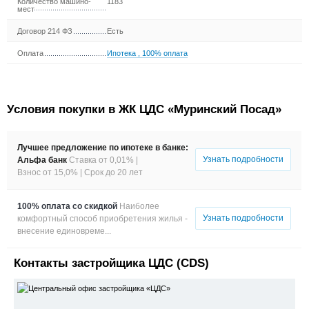
Количество машино-
1183
мест
Договор 214 ФЗ
Есть
Оплата
Ипотека
,
100% оплата
Условия покупки в ЖК ЦДС «Муринский Посад»
Лучшее предложение по ипотеке в банке:
Узнать подробности
Альфа банк
Ставка от 0,01% |
Взнос от 15,0% |
Срок до 20 лет
100% оплата со скидкой
Наиболее
Узнать подробности
комфортный способ приобретения жилья -
внесение единовреме...
Контакты застройщика ЦДС (CDS)