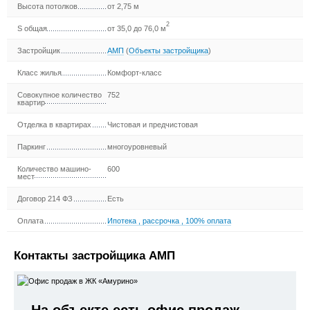
Высота потолков
от 2,75 м
2
S общая
от 35,0 до 76,0 м
Застройщик
АМП
(
Объекты застройщика
)
Класс жилья
Комфорт-класс
Совокупное количество
752
квартир
Отделка в квартирах
Чистовая и предчистовая
Паркинг
многоуровневый
Количество машино-
600
мест
Договор 214 ФЗ
Есть
Оплата
Ипотека
,
рассрочка
,
100% оплата
Контакты застройщика АМП
На объекте есть офис продаж