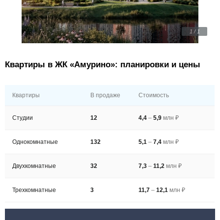
1 / 1
Квартиры в ЖК «Амурино»: планировки и цены
Квартиры
В продаже
Стоимость
Студии
12
4,4
–
5,9
млн ₽
Однокомнатные
132
5,1
–
7,4
млн ₽
Двухкомнатные
32
7,3
–
11,2
млн ₽
Трехкомнатные
3
11,7
–
12,1
млн ₽