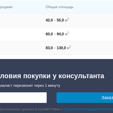
продаже
Общая площадь
2
42,0
–
55,0
м
2
60,0
–
94,0
м
2
83,0
–
130,0
м
ловия покупки у консультанта
иалист перезвонит через 1 минуту
ерсональных данных в соответствии с
Политикой конфиденциально