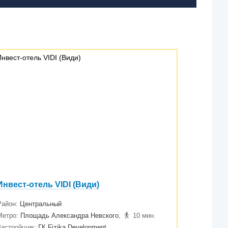
Инвест-отель VIDI (Види)
Район:
Центральный
Метро:
Площадь Александра Невского
,
10 мин.
Застройщик:
ГК Fizika Development