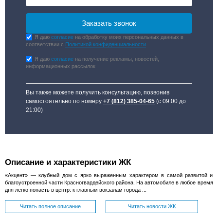
Я даю
согласие
на обработку моих персональных данных в
соответствии с
Политикой конфиденциальности
Я даю
согласие
на получение рекламы, новостей,
информационных рассылок
Вы также можете получить консультацию, позвонив
самостоятельно по номеру
+7 (812) 385-04-65
(с 09:00 до
21:00)
Описание и характеристики ЖК
«Акцент» — клубный дом с ярко выраженным характером в самой развитой и
благоустроенной части Красногвардейского района. На автомобиле в любое время
дня легко попасть в центр: к главным вокзалам города ...
Читать полное описание
Читать новости ЖК