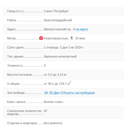
Город (н.п.)
Санкт-Петербург
Район
Красногвардейский
Адрес
Малоохтинский пр., 8
на карте
Метро
Новочеркасская
,
15 мин.
Срок сдачи
1 очередь: Сдан 2 кв 2024 г.
Тип здания
Кирпично-монолитный
Этажность
9
Высота потолков
от 3,0 до 3,14 м
2
S общая
от 36,1 до 139,7 м
Застройщик
Эй Эй Джи
(
Объекты застройщика
)
Класс жилья
Бизнес-класс
Совокупное количество
87
квартир
Отделка в квартирах
Без ремонта