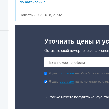
по остеклению
Новость
20.03.2018
,
21:02
Уточнить цены и ус
Оставьте свой номер телефона и спец
Я даю
согласие
на обработку моих п
Я даю
согласие
на получение рекла
Вы также можете получить консульта