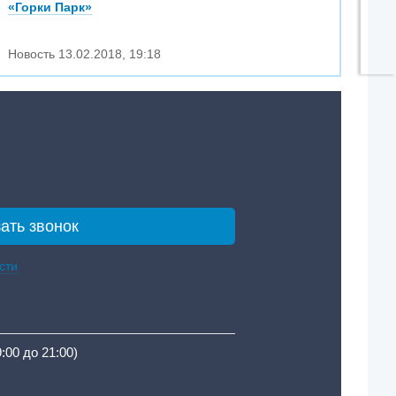
«Горки Парк»
Новость
13.02.2018
,
19:18
сти
9:00 до 21:00)