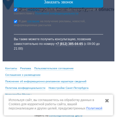
Я даю
согласие
на обработку моих персональных данных в
соответствии с
Политикой конфиденциальности
Я даю
согласие
на получение рекламы, новостей,
информационных рассылок
Вы также можете получить консультацию, позвонив
самостоятельно по номеру
+7 (812) 385-04-65
(с 09:00 до
21:00)
Контакты
Реклама
Пользовательское соглашение
Соглашение о размещении
Пояснение об информационно-рекламном характере сведений
Политика конфиденциальности
Новостройки Санкт-Петербурга
Новостройки Москвы
Используя сайт, вы соглашаетесь на обработку данных в
Cookies для корректной работы сайта, вашей
персонализации и других целей, предусмотренных
Политикой
По всем вопросам, связанным с актуальностью информации на портале,
пишите на
content@novostroy-gid.ru