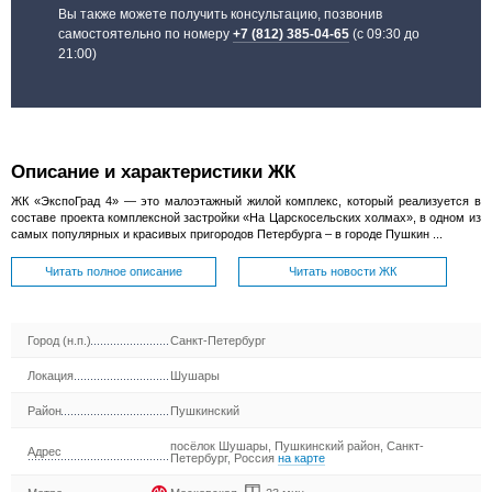
Вы также можете получить консультацию, позвонив
самостоятельно по номеру
+7 (812) 385-04-65
(с 09:30 до
21:00)
Описание и характеристики ЖК
ЖК «ЭкспоГрад 4» — это малоэтажный жилой комплекс, который реализуется в
составе проекта комплексной застройки «На Царскосельских холмах», в одном из
самых популярных и красивых пригородов Петербурга – в городе Пушкин ...
Читать полное описание
Читать новости ЖК
Город (н.п.)
Санкт-Петербург
Локация
Шушары
Район
Пушкинский
посёлок Шушары, Пушкинский район, Санкт-
Адрес
Петербург, Россия
на карте