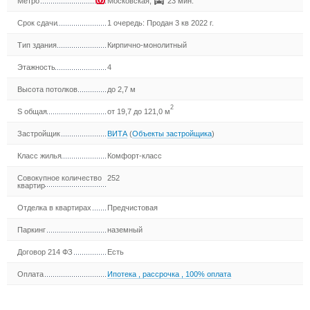
Метро
Московская
,
23 мин.
Срок сдачи
1 очередь: Продан 3 кв 2022 г.
Тип здания
Кирпично-монолитный
Этажность
4
Высота потолков
до 2,7 м
2
S общая
от 19,7 до 121,0 м
Застройщик
ВИТА
(
Объекты застройщика
)
Класс жилья
Комфорт-класс
Совокупное количество
252
квартир
Отделка в квартирах
Предчистовая
Паркинг
наземный
Договор 214 ФЗ
Есть
Оплата
Ипотека
,
рассрочка
,
100% оплата