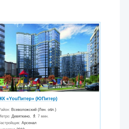
ЖК «YouПитер» (ЮПитер)
Район:
Всеволожский (Лен. обл.)
Метро:
Девяткино
,
7 мин.
Застройщик:
Арсенал