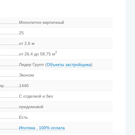
Монолитно-кирпичный
25
от 2,6 м
2
от 26,4 до 58,75 м
Лидер Групп
(
Объекты застройщика
)
Эконом
ир
1440
С отделкой и без
придомовой
Есть
Ипотека
,
100% оплата