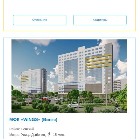
Описание
Квартиры
МФК «WINGS» (Вингс)
Район:
Невский
Метро:
Улица Дыбенко
,
15 мин.