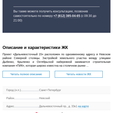
Вы также можете получить консультацию, позвонив
самостоятельно по номеру
+7 (812) 385-04-65
(с 09:30 до
21:00)
Описание и характеристики ЖК
Проект «Дальневосточный 15» расположен по одноименному адресу в Невском
районе Северной столицы. Застройкой земельного участка между улицами
Дыбенко, Крыленко и Октябрьской набережной занимается строительная
компания «ПИК», которая широко известна на столичном рынке ...
Читать полное описание
Читать новости ЖК
Город (н.п.)
Санкт-Петербург
Район
Невский
Адрес
Дальневосточный пр., д. 33к1
на карте