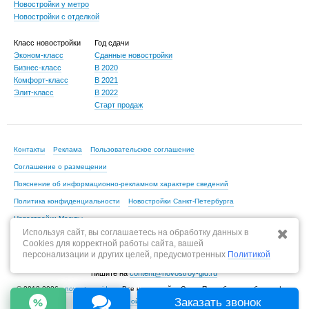
Новостройки у метро
Новостройки с отделкой
Класс новостройки
Год сдачи
Эконом-класс
Сданные новостройки
Бизнес-класс
В 2020
Комфорт-класс
В 2021
Элит-класс
В 2022
Старт продаж
Контакты
Реклама
Пользовательское соглашение
Соглашение о размещении
Пояснение об информационно-рекламном характере сведений
Политика конфиденциальности
Новостройки Санкт-Петербурга
Новостройки Москвы
Используя сайт, вы соглашаетесь на обработку данных в
Cookies для корректной работы сайта, вашей
персонализации и других целей, предусмотренных
Политикой
По всем вопросам, связанным с актуальностью информации на портале,
пишите на
content@novostroy-gid.ru
© 2013-2026 -
novostroy-gid.ru
- Все новостройки Санкт-Петербурга и области |
Заказать звонок
Все новостройки Москвы и области