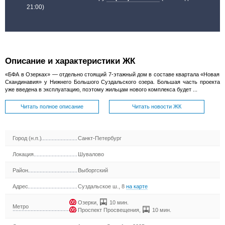
21:00)
Описание и характеристики ЖК
«БФА в Озерках» — отдельно стоящий 7-этажный дом в составе квартала «Новая
Скандинавия» у Нижнего Большого Суздальского озера. Большая часть проекта
уже введена в эксплуатацию, поэтому жильцам нового комплекса будет ...
Читать полное описание
Читать новости ЖК
Город (н.п.)
Санкт-Петербург
Локация
Шувалово
Район
Выборгский
Адрес
Суздальское ш., 8
на карте
Озерки
,
10 мин.
Метро
Проспект Просвещения
,
10 мин.