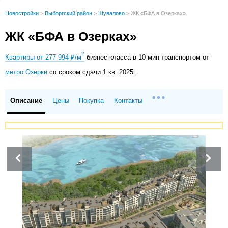
Новостройки
>
Выборгский район
>
Шувалово
>
ЖК «БФА в Озерках»
ЖК «БФА в Озерках»
2
Квартиры от 277 994 ₽/м
бизнес-класса в 10 мин транспортом от
метро Озерки
со сроком сдачи 1 кв. 2025г.
Описание
Цены
Покупка
Контакты