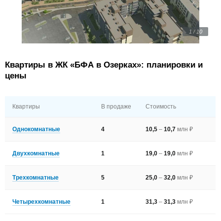
1 / 10
Квартиры в ЖК «БФА в Озерках»: планировки и
цены
Квартиры
В продаже
Стоимость
Однокомнатные
4
10,5
–
10,7
млн ₽
Двухкомнатные
1
19,0
–
19,0
млн ₽
Трехкомнатные
5
25,0
–
32,0
млн ₽
Четырехкомнатные
1
31,3
–
31,3
млн ₽