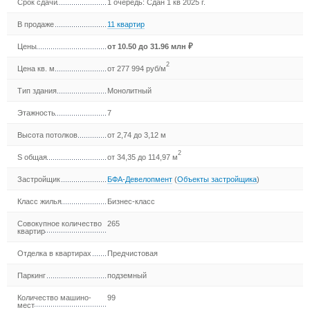
Срок сдачи
1 очередь: Сдан 1 кв 2025 г.
В продаже
11 квартир
Цены
от
10.50
до 31.96 млн ₽
2
Цена кв. м
от 277 994 руб/м
Тип здания
Монолитный
Этажность
7
Высота потолков
от 2,74 до 3,12 м
2
S общая
от 34,35 до 114,97 м
Застройщик
БФА-Девелопмент
(
Объекты застройщика
)
Класс жилья
Бизнес-класс
Совокупное количество
265
квартир
Отделка в квартирах
Предчистовая
Паркинг
подземный
Количество машино-
99
мест