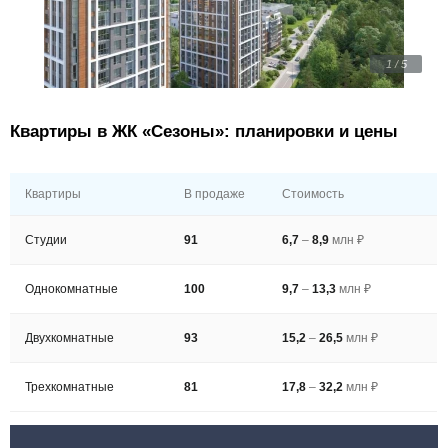
1 / 5
Квартиры в ЖК «Сезоны»: планировки и цены
Квартиры
В продаже
Стоимость
Студии
91
6,7
–
8,9
млн ₽
Однокомнатные
100
9,7
–
13,3
млн ₽
Двухкомнатные
93
15,2
–
26,5
млн ₽
Трехкомнатные
81
17,8
–
32,2
млн ₽