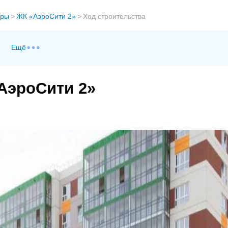
ры
>
ЖК «АэроСити 2»
>
Ход строительства
Ещё
АэроСити 2»